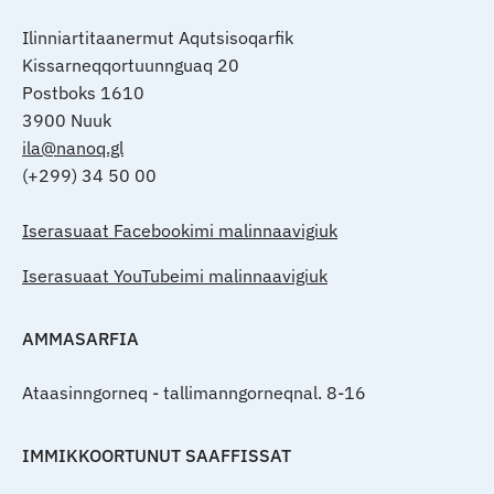
Ilinniartitaanermut Aqutsisoqarfik
Kissarneqqortuunnguaq 20
Postboks 1610
3900 Nuuk
ila@nanoq.gl
(+299) 34 50 00
Iserasuaat Facebookimi malinnaavigiuk
Iserasuaat YouTubeimi malinnaavigiuk
AMMASARFIA
Ataasinngorneq - tallimanngorneqnal. 8-16
IMMIKKOORTUNUT SAAFFISSAT