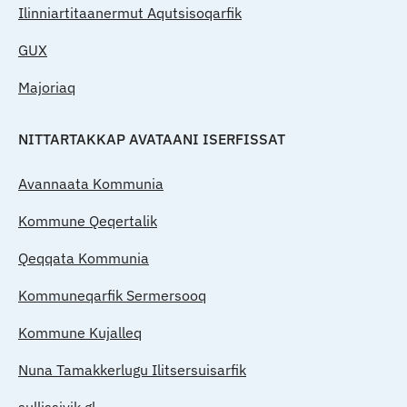
Ilinniartitaanermut Aqutsisoqarfik
GUX
Majoriaq
NITTARTAKKAP AVATAANI ISERFISSAT
Avannaata Kommunia
Kommune Qeqertalik
Qeqqata Kommunia
Kommuneqarfik Sermersooq
Kommune Kujalleq
Nuna Tamakkerlugu Ilitsersuisarfik