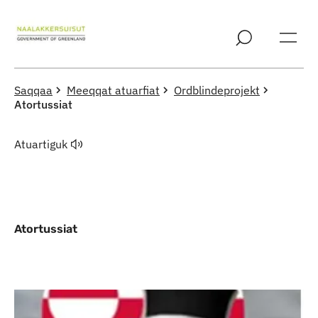
Imarisaanut ingerlaqqigit
Saqqaa
Meeqqat atuarfiat
Ordblindeprojekt
Atortussiat
Atuartiguk
Atortussiat
Indhold