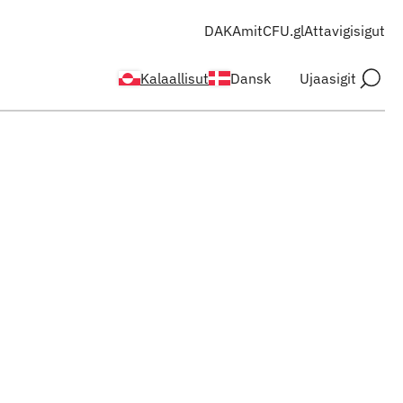
DAKA
mitCFU.gl
Attavigisigut
Kalaallisut
Dansk
Ujaasigit