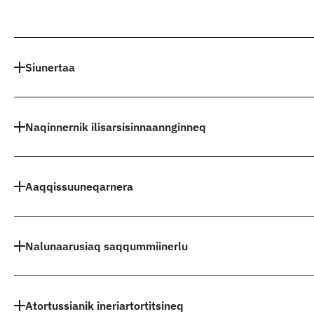
Indhold
Siunertaa
Naqinnernik ilisarsisinnaannginneq
Aaqqissuuneqarnera
Nalunaarusiaq saqqummiinerlu
Atortussianik ineriartortitsineq