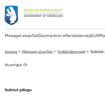
Meeqqat atuarfiat
Danmarkimi efterskolerneq
GUX
Ma
Saqqaa
Meeqqat atuarfiat
Ordblindeprojekt
Suliniut 
Atuartiguk
Suliniut pillugu