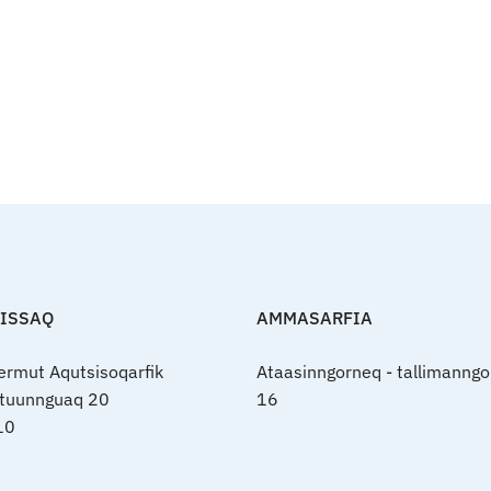
FISSAQ
AMMASARFIA
nermut Aqutsisoqarfik
Ataasinngorneq - tallimanngo
rtuunnguaq 20
16
10