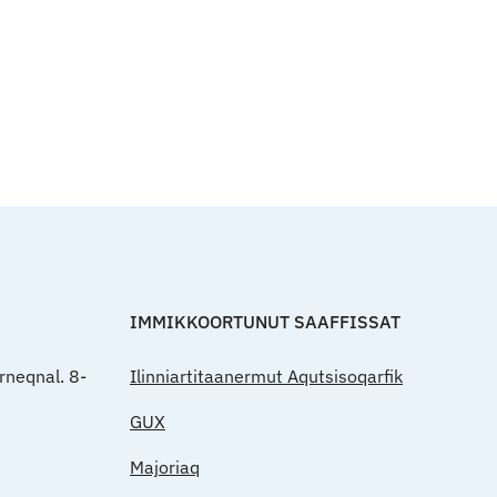
Qulaanut
IMMIKKOORTUNUT SAAFFISSAT
rneqnal. 8-
Ilinniartitaanermut Aqutsisoqarfik
GUX
Majoriaq