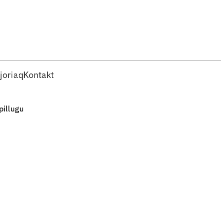
Imarisaanut ingerlaqqigit
joriaq
Kontakt
pillugu