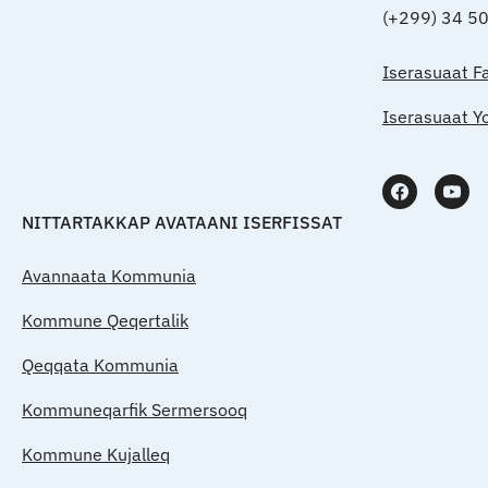
(+299) 34 5
Iserasuaat F
Iserasuaat Y
NITTARTAKKAP AVATAANI ISERFISSAT
Avannaata Kommunia
Kommune Qeqertalik
Qeqqata Kommunia
Kommuneqarfik Sermersooq
Kommune Kujalleq