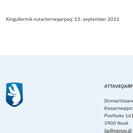
Kingullermik nutarterneqarpoq: 15. september 2022
ATTAVEQAR
Ilinniartitaa
Kissarneqqo
Postboks 16
3900 Nuuk
ila@nanoq.gl