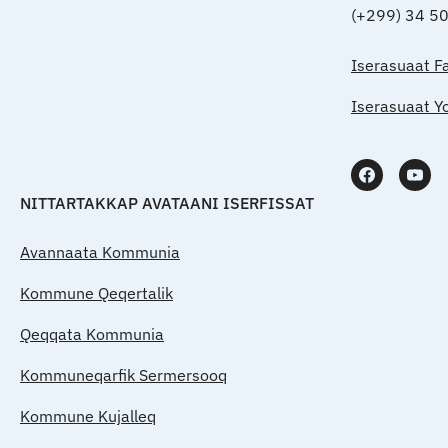
(+299) 34 5
Iserasuaat F
Iserasuaat Y
NITTARTAKKAP AVATAANI ISERFISSAT
Avannaata Kommunia
Kommune Qeqertalik
Qeqqata Kommunia
Kommuneqarfik Sermersooq
Kommune Kujalleq