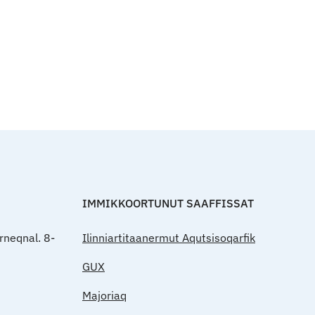
Qulaanut
IMMIKKOORTUNUT SAAFFISSAT
rneqnal. 8-
Ilinniartitaanermut Aqutsisoqarfik
GUX
Majoriaq