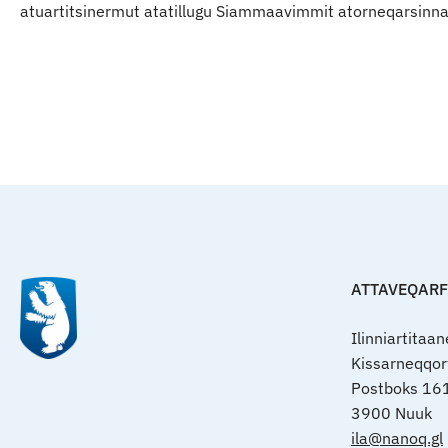
atuartitsinermut atatillugu Siammaavimmit atorneqarsinna
ATTAVEQAR
Ilinniartitaa
Kissarneqqo
Postboks 16
3900 Nuuk
ila@nanoq.gl