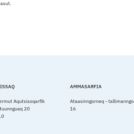
asut.
FISSAQ
AMMASARFIA
nermut Aqutsisoqarfik
Ataasinngorneq - tallimanngo
rtuunnguaq 20
16
10