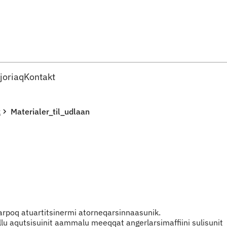
Imarisaanut ingerlaqqigit
joriaq
Kontakt
k
Materialer_til_udlaan
qarpoq atuartitsinermi atorneqarsinnaasunik.
rfiillu aqutsisuinit aammalu meeqqat angerlarsimaffiini sulisunit