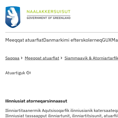
Meeqqat atuarfiat
Danmarkimi efterskolerneq
GUX
Ma
Saqqaa
Meeqqat atuarfiat
Siammaavik & Atorniartarfi
Atuartiguk
Ilinniusiat atorneqarsinnaasut
Ilinniartitaanermik Aqutsisoqarfik ilinniusianik katersaate
Ilinniusiat tassaapput ilinniartunit, ilinniartitsisunit, atua