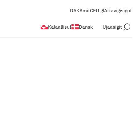
DAKA
mitCFU.gl
Attavigisigut
Kalaallisut
Dansk
Ujaasigit