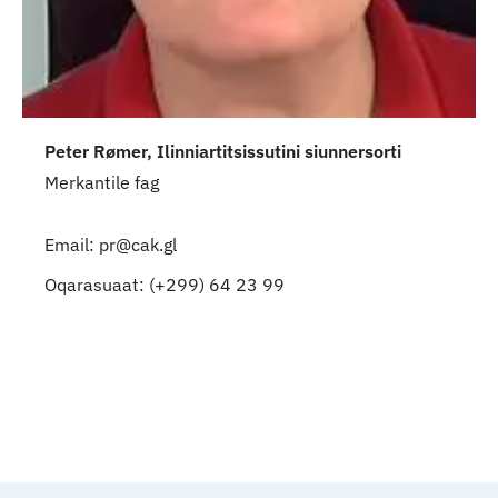
Peter Rømer, Ilinniartitsissutini siunnersorti
Merkantile fag
Email: pr@cak.gl
Oqarasuaat: (+299) 64 23 99
Qulaanu