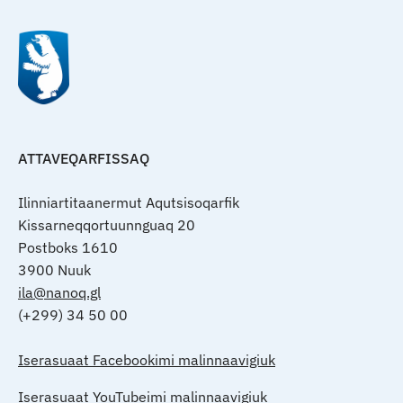
ATTAVEQARFISSAQ
Ilinniartitaanermut Aqutsisoqarfik
Kissarneqqortuunnguaq 20
Postboks 1610
3900 Nuuk
ila@nanoq.gl
(+299) 34 50 00
Iserasuaat Facebookimi malinnaavigiuk
Iserasuaat YouTubeimi malinnaavigiuk