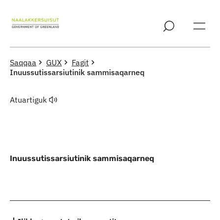
Imarisaanut ingerlaqqigit
Saqqaa
GUX
Fagit
Inuussutissarsiutinik sammisaqarneq
Atuartiguk
Inuussutissarsiutinik sammisaqarneq
Indhold