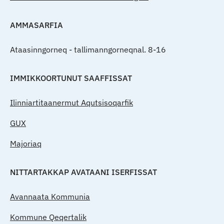
AMMASARFIA
Ataasinngorneq - tallimanngorneqnal. 8-16
IMMIKKOORTUNUT SAAFFISSAT
Ilinniartitaanermut Aqutsisoqarfik
GUX
Majoriaq
NITTARTAKKAP AVATAANI ISERFISSAT
Avannaata Kommunia
Kommune Qeqertalik