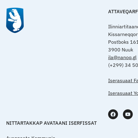
ATTAVEQAR
Ilinniartitaa
Kissarneqqo
Postboks 16
3900 Nuuk
ila@nanoq.gl
(+299) 34 5
Iserasuaat F
Iserasuaat Y
NITTARTAKKAP AVATAANI ISERFISSAT