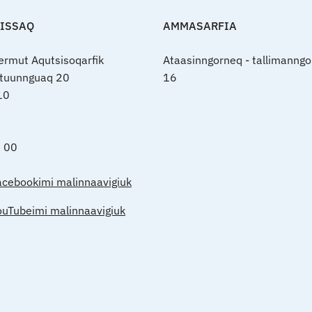
FISSAQ
AMMASARFIA
nermut Aqutsisoqarfik
Ataasinngorneq - tallimanngo
rtuunnguaq 20
16
10
0 00
acebookimi malinnaavigiuk
ouTubeimi malinnaavigiuk