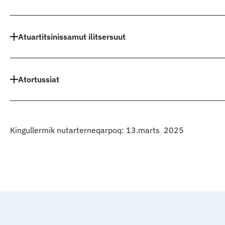
Atuartitsinissamut ilitsersuut
Atortussiat
Kingullermik nutarterneqarpoq: 13.marts 2025