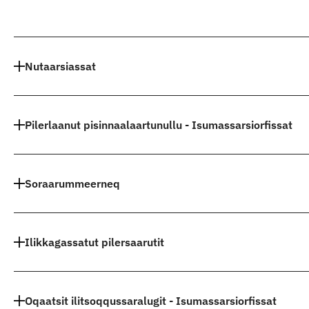
Indhold
Nutaarsiassat
Pilerlaanut pisinnaalaartunullu - Isumassarsiorfissat
Soraarummeerneq
Ilikkagassatut pilersaarutit
Oqaatsit ilitsoqqussaralugit - Isumassarsiorfissat