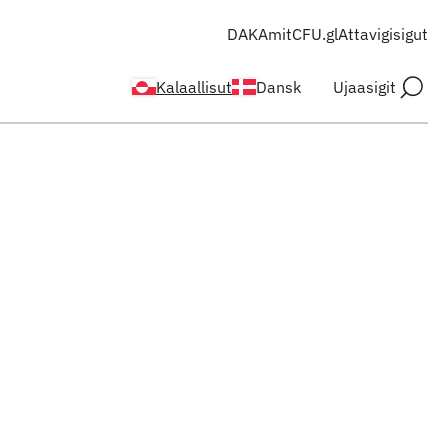
DAKA
mitCFU.gl
Attavigisigut
Kalaallisut
Dansk
Ujaasigit