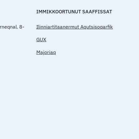
IMMIKKOORTUNUT SAAFFISSAT
rneqnal. 8-
Ilinniartitaanermut Aqutsisoqarfik
GUX
Majoriaq