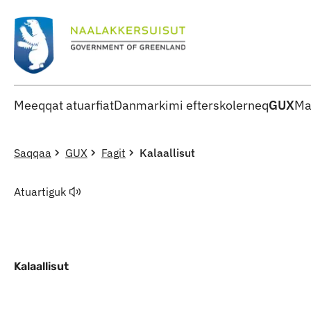
Meeqqat atuarfiat
Danmarkimi efterskolerneq
GUX
Ma
Saqqaa
GUX
Fagit
Kalaallisut
Atuartiguk
Kalaallisut