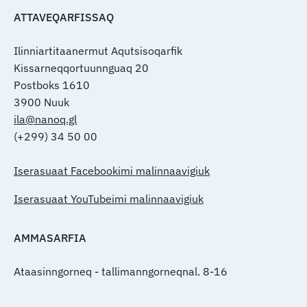
ATTAVEQARFISSAQ
Ilinniartitaanermut Aqutsisoqarfik
Kissarneqqortuunnguaq 20
Postboks 1610
3900 Nuuk
ila@nanoq.gl
(+299) 34 50 00
Iserasuaat Facebookimi malinnaavigiuk
Iserasuaat YouTubeimi malinnaavigiuk
AMMASARFIA
Ataasinngorneq - tallimanngorneqnal. 8-16