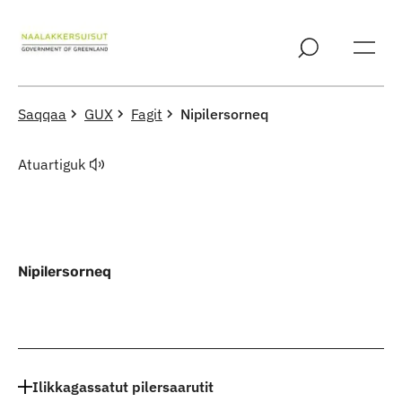
Imarisaanut ingerlaqqigit
Saqqaa
GUX
Fagit
Nipilersorneq
Atuartiguk
Nipilersorneq
Indhold
Ilikkagassatut pilersaarutit