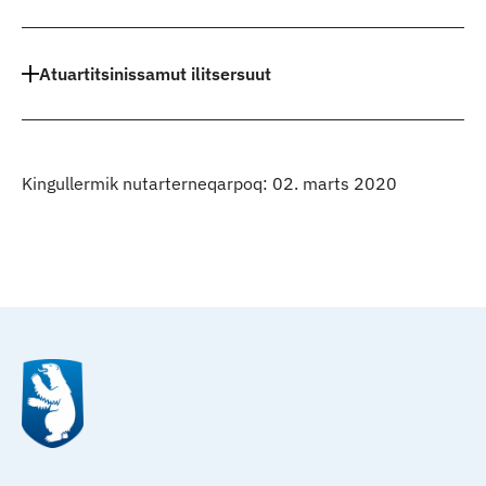
Atuartitsinissamut ilitsersuut
Kingullermik nutarterneqarpoq: 02. marts 2020
Qulaanu