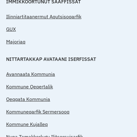
IMMIKKOORTUNUT SAAFFISSAT
Ilinniartitaanermut Aqutsisoqarfik
GUX
Majoriaq
NITTARTAKKAP AVATAANI ISERFISSAT
Avannaata Kommunia
Kommune Qeqertalik
Qeqqata Kommunia
Kommuneqarfik Sermersooq
Kommune Kujalleq
Nuna Tamakkerlugu Ilitsersuisarfik