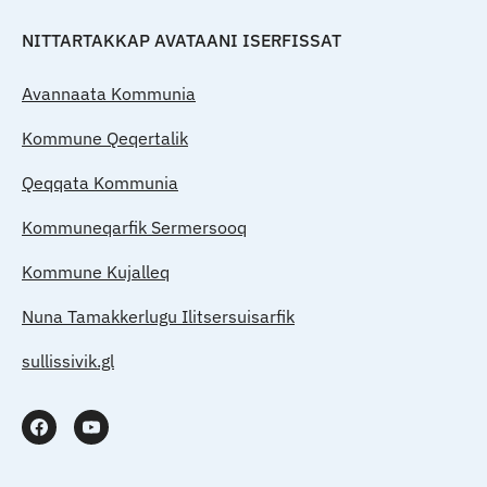
NITTARTAKKAP AVATAANI ISERFISSAT
Avannaata Kommunia
Kommune Qeqertalik
Qeqqata Kommunia
Kommuneqarfik Sermersooq
Kommune Kujalleq
Nuna Tamakkerlugu Ilitsersuisarfik
sullissivik.gl