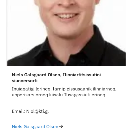
Niels Galsgaard Olsen, Ilinniartitsissutini
siunnersorti
Inuiaqatigiilerineq, tarnip pissusaanik ilinniarneq,
upperisarsiorneq kiisalu Tusagassiutilerineq
Email: Niol@kti.gl
Niels Galsgaard Olsen