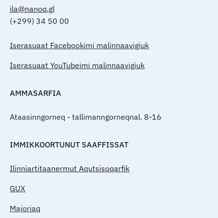
ila@nanoq.gl
(+299) 34 50 00
Iserasuaat Facebookimi malinnaavigiuk
Iserasuaat YouTubeimi malinnaavigiuk
AMMASARFIA
Ataasinngorneq - tallimanngorneqnal. 8-16
IMMIKKOORTUNUT SAAFFISSAT
Ilinniartitaanermut Aqutsisoqarfik
GUX
Majoriaq