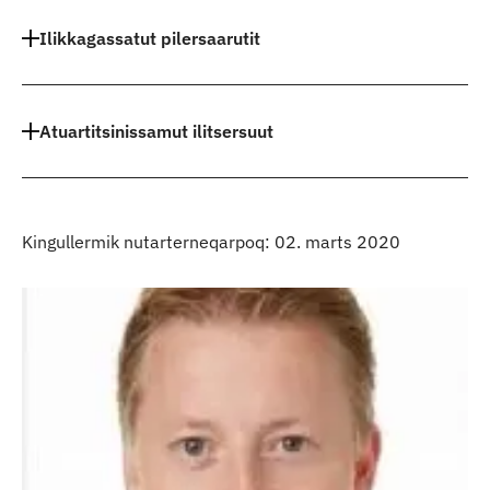
Indhold
Ilikkagassatut pilersaarutit
Atuartitsinissamut ilitsersuut
Kingullermik nutarterneqarpoq: 02. marts 2020
Kontakt