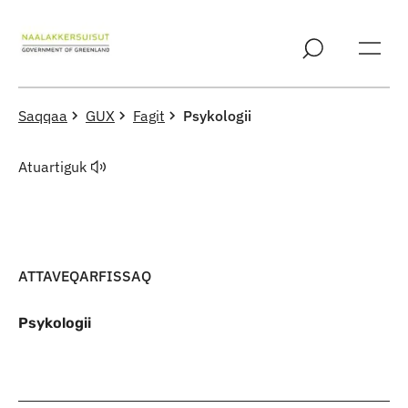
Imarisaanut ingerlaqqigit
Saqqaa
GUX
Fagit
Psykologii
Atuartiguk
ATTAVEQARFISSAQ
Psykologii