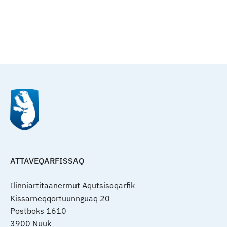
Qulaanu
ATTAVEQARFISSAQ
Ilinniartitaanermut Aqutsisoqarfik
Kissarneqqortuunnguaq 20
Postboks 1610
3900 Nuuk