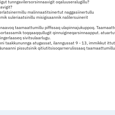
atigut tunngavilersorsinnaavigit oqaluuseralugillu?
avigit?
ngerlatsinermillu malinnaatitsinertut naggasiinertullu
ik suleriaatsinillu misigisaannik nalilersuinerit
rsinnaavoq taamaattumillu piffissaq ulapinnajukuppoq. Taamaa
aasortassamik toqqaaqqullugit qinnuigineqarsinnaapput. atua
ngerlaaseq sivitsulaarlugu.
anni taakkununnga atugassat, ilanngussat 9 - 13, immikkut ittu
unaanni pissutsinik qitiutitsisoqarnerulissaaq taamaattumillu