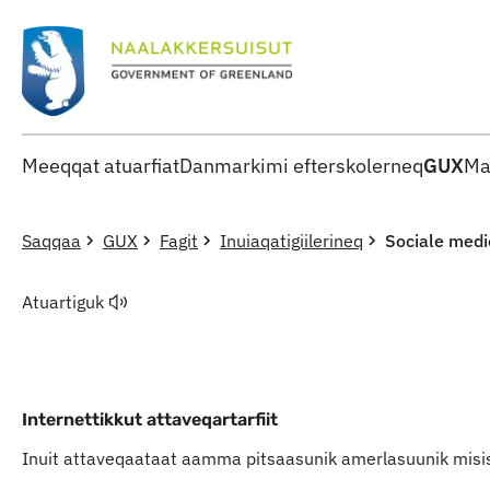
Meeqqat atuarfiat
Danmarkimi efterskolerneq
GUX
Ma
Saqqaa
GUX
Fagit
Inuiaqatigiilerineq
Sociale medi
Atuartiguk
Internettikkut attaveqartarfiit
Inuit attaveqaataat aamma pitsaasunik amerlasuunik misis