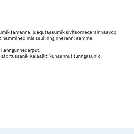
ttumik tamanna iluaqutaasumik sivitsorneqarsinnaavoq.
rtut nammineq misissuilinnginneranni aamma
t ilanngunneqarput.
 atortussanik Kalaallit Nunaannut tunngasunik
Qulaanut