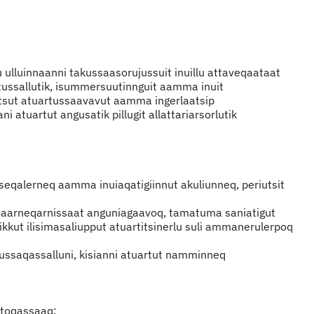
ulluinnaanni takussaasorujussuit inuillu attaveqaataat
tussallutik, isummersuutinnguit aamma inuit
gitsut atuartussaavavut aamma ingerlaatsip
 atuartut angusatik pillugit allattariarsorlutik
seqalerneq aamma inuiaqatigiinnut akuliunneq, periutsit
ssaarneqarnissaat anguniagaavoq, tamatuma saniatigut
ut ilisimasaliupput atuartitsinerlu suli ammanerulerpoq
nniussaqassalluni, kisianni atuartut namminneq
rtoqassaaq: