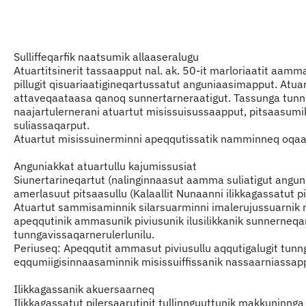
Indhold
Sulliffeqarfik naatsumik allaaseralugu
Atuartitsinerit tassaapput nal. ak. 50-it marloriaatit aa
pillugit qisuariaatigineqartussatut anguniaasimapput. Atu
attaveqaataasa qanoq sunnertarneraatigut. Tassunga tunnga
naajartulernerani atuartut misissuisussaapput, pitsaasumik a
suliassaqarput.
Atuartut misissuinerminni apeqqutissatik namminneq oqaas
Anguniakkat atuartullu kajumissusiat
Siunertarineqartut (nalinginnaasut aamma suliatigut angun
amerlasuut pitsaasullu (Kalaallit Nunaanni ilikkagassatut pil
Atuartut sammisaminnik silarsuarminni imalerujussuarnik
apeqqutinik ammasunik piviusunik ilusilikkanik sunnerneq
tunngavissaqarnerulerlunilu.
Periuseq: Apeqqutit ammasut piviusullu aqqutigalugit tunngav
eqqumiigisinnaasaminnik misissuiffissanik nassaarniassap
Ilikkagassanik akuersaarneq
Ilikkagassatut pilersaarutinit tullinnguuttunik makkuninn