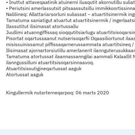
• Inuttut attaveqaatinik atuinerni iluaqutit akornutillu suli
• Periutsini amerlassutsit pitsaassutsillu immikkoortissinna
Naliliineq: Allattariarsorluni suliassat – atuartitsinermik i
Tamatuma saniatigut atuartut atuartitsinermik / ingerlaatsim
Ilassutitut ilisimasat atortussallu
Juullimi atuanngiffissaq sioqqutitsiarlugu atuartitsisoqa
Pisortat oqartussaanut nutserisoqarfii Oqaasiliortunut il
misissuinissamut piffissaqarnerussammata atuartitsineq / i
Ilisimasat ajornartorsiutillu amerlanerit ilannguterusukka
Tamatuma atortussat ilaannassanngilai aammali Kalaallit N
ilanngussilluni atuartitsisoqarsinnaavoq.
Atuartitsissutigineqartussat aaguk
Atortussat aaguk
Kingullermik nutarterneqarpoq: 06 marts 2020