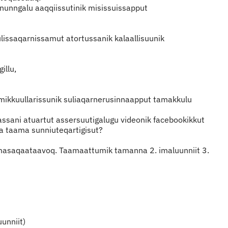
akkununngalu aaqqiissutinik misissuissapput
niulissaqarnissamut atortussanik kalaallisuunik
illu,
 immikkuullarissunik suliaqarnerusinnaapput tamakkulu
tassani atuartut assersuutigalugu videonik facebookikkut
a taama sunniuteqartigisut?
piumasaqaataavoq. Taamaattumik tamanna 2. imaluunniit 3.
unniit)