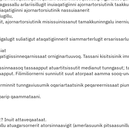
kkagassallu arlariisillugit inuiaqatigiinni ajornartorsiutinik ta
iaqatigiinni ajornartorsiutinik nassuiaanerit
ugillu,
lugit, ajornartorsiutinik misissuinissanut tamakkuninngalu iner
igalugit suliatigut ataqatigiinnerit siammarterlugit ersarissarlug
iat
eqatigiissinneqarnissaat orniginartuuvoq. Tassani kisitsisinik
allassinnaasoq tassaapput atuartitsissutit medianut tunngasut; 
apput. Filimiliornerni sunniutit suut atorpaat aamma sooq-un
sarnerminnit tunngaviusumik oqariartaatsinik peqareernissaat 
barip qaammataani.
t? Inuit attaveqaataat.
lu atuagarsornerit atorsinnaavigit (amerlasuunik pitsaasunillu