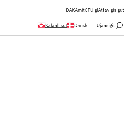
DAKA
mitCFU.gl
Attavigisigut
Kalaallisut
Dansk
Ujaasigit