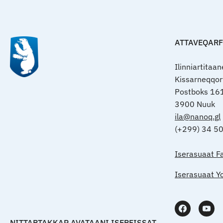
ATTAVEQAR
Ilinniartitaa
Kissarneqqo
Postboks 16
3900 Nuuk
ila@nanoq.gl
(+299) 34 5
Iserasuaat F
Iserasuaat Y
NITTARTAKKAP AVATAANI ISERFISSAT