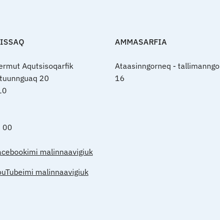
FISSAQ
AMMASARFIA
nermut Aqutsisoqarfik
Ataasinngorneq - tallimanngo
rtuunnguaq 20
16
10
0 00
acebookimi malinnaavigiuk
ouTubeimi malinnaavigiuk