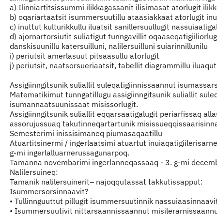
a) Ilinniartitsissummi ilikkagassanit ilisimasat atorlugit ili
b) oqariartaatsit isummersuutillu ataasiakkaat atorlugit inu
c) inuttut kulturikkullu iluatsit sanillersuullugit nassuiaatigal
d) ajornartorsiutit suliatigut tunngavillit oqaaseqatigiilior
danskisuunillu katersuilluni, nalilersuilluni suiarinnillunilu
i) periutsit amerlasuut pitsaasullu atorlugit
j) periutsit, naatsorsueriaatsit, tabellit diagrammillu iluaqut
Assigiinngitsunik suliallit suleqatigiinnissaannut isumassars
Matematikimut tunngatillugu assigiinngitsunik suliallit sul
isumannaatsuunissaat misissorlugit.
Assigiinngitsunik suliallit eqqarsaatigalugit periarfissaq 
assorujussuaq takutinneqartartunik misissueqqissaarisinna
Semesterimi inissisimaneq piumasaqaatillu
Atuartitsinermi / ingerlaatsimi atuartut inuiaqatigiileri
g-mi ingerlalluarnerussagunarpoq.
Tamanna novembarimi ingerlanneqassaaq - 3. g-mi decem
Nalilersuineq:
Tamanik nalilersuinerit– najoqqutassat takkutissapput:
Isummersorsinnaavit?
• Tullinnguuttut pillugit isummersuutinnik nassuiaasinnaavi
• Isummersuutivit nittarsaannissaannut misilerarnissaannul