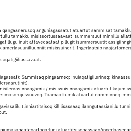
mma qangaanerusoq anguniagassatut atuartut sammisat tamakku 
artullu tamakku misissortussaavaat isummersuutiminnillu allat
tillugu inuit attaveqaataat pillugit isummersuutit assigiinn
merlasuunilluunniit misissuinerit. Ingerlaatsip naajartornerani
eqatigiiliussavaat.
iagassat): Sammisaq pingaarneq: inuiaqatigiilerineq: kinaassu
ersaarutinit).
 misileraasinnaagamik / misissuisinnaagamik atuartut kajumi
arsimasorujussuuvoq. Taamaattumik atuartut namminneq immikk
issalik. Ilinniartitsisoq killilisassaaq ilanngutassianillu tu
put.
ga piumasaqaateqartoqarluni atuartitsisoqassaaq/ingerlaaseqa