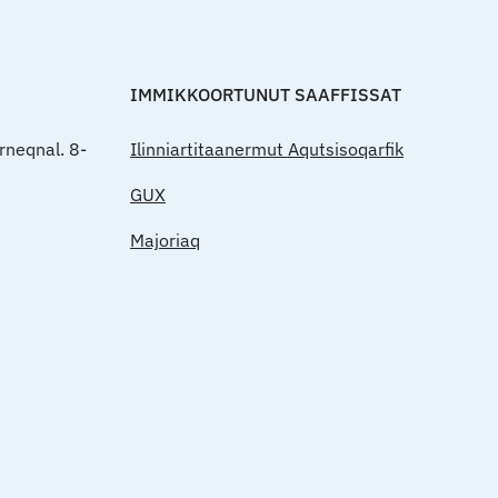
IMMIKKOORTUNUT SAAFFISSAT
rneqnal. 8-
Ilinniartitaanermut Aqutsisoqarfik
GUX
Majoriaq