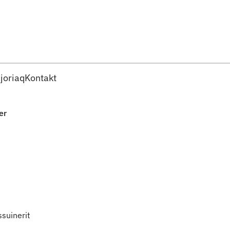
Imarisaanut ingerlaqqigit
joriaq
Kontakt
er
suinerit