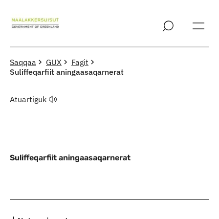
Imarisaanut ingerlaqqigit
Saqqaa
GUX
Fagit
Suliffeqarfiit aningaasaqarnerat
Atuartiguk
Suliffeqarfiit aningaasaqarnerat
Indhold