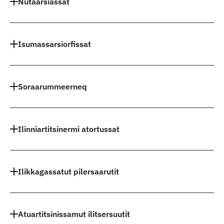
Nutaarsiassat
Isumassarsiorfissat
Soraarummeerneq
Ilinniartitsinermi atortussat
Ilikkagassatut pilersaarutit
Atuartitsinissamut ilitsersuutit