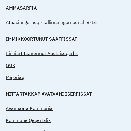
AMMASARFIA
Ataasinngorneq - tallimanngorneqnal. 8-16
IMMIKKOORTUNUT SAAFFISSAT
Ilinniartitaanermut Aqutsisoqarfik
GUX
Majoriaq
NITTARTAKKAP AVATAANI ISERFISSAT
Avannaata Kommunia
Kommune Qeqertalik