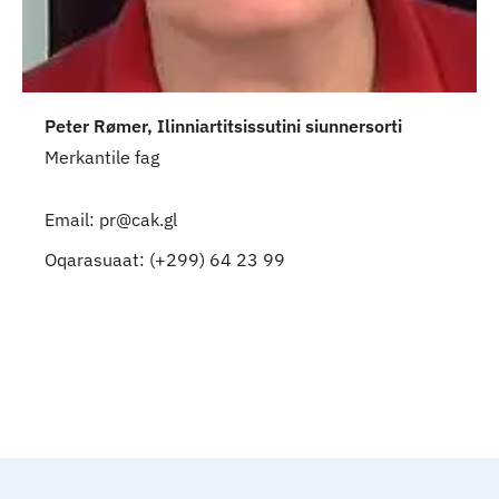
Peter Rømer, Ilinniartitsissutini siunnersorti
Merkantile fag
Email: pr@cak.gl
Oqarasuaat: (+299) 64 23 99
Qulaanu