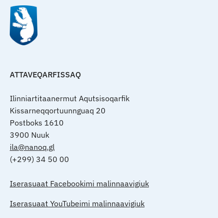
ATTAVEQARFISSAQ
Ilinniartitaanermut Aqutsisoqarfik
Kissarneqqortuunnguaq 20
Postboks 1610
3900 Nuuk
ila@nanoq.gl
(+299) 34 50 00
Iserasuaat Facebookimi malinnaavigiuk
Iserasuaat YouTubeimi malinnaavigiuk