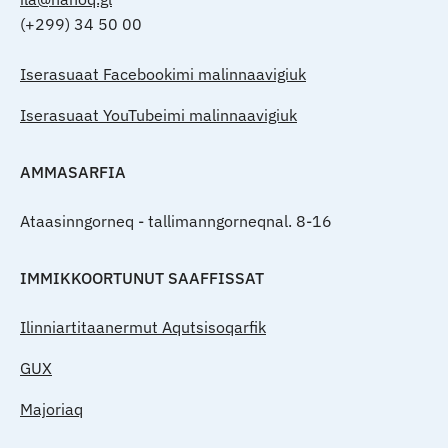
(+299) 34 50 00
Iserasuaat Facebookimi malinnaavigiuk
Iserasuaat YouTubeimi malinnaavigiuk
AMMASARFIA
Ataasinngorneq - tallimanngorneqnal. 8-16
IMMIKKOORTUNUT SAAFFISSAT
Ilinniartitaanermut Aqutsisoqarfik
GUX
Majoriaq