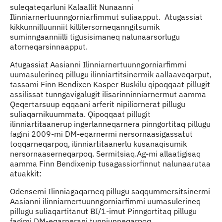
suleqateqarluni Kalaallit Nunaanni
Ilinniarnertuunngorniarfimmut suliaapput. Atugassiat
kikkunnilluunniit killilersorneqanngitsumik
suminngaanniilli tigusisimaneq nalunaarsorlugu
atorneqarsinnaapput.
Atugassiat Aasianni Ilinniarnertuunngorniarfimmi
uumasulerineq pillugu ilinniartitsinermik aallaaveqarput,
tassami Finn Bendixen Kasper Buskilu qipoqqaat pillugit
assilissat tunngavigalugit ilisarinninniarnermut aamma
Qeqertarsuup eqqaani arferit nipiliornerat pillugu
suliaqarnikuummata. Qipoqqaat pillugit
ilinniartitaanerup ingerlanneqarnera pinngortitaq pillugu
fagini 2009-mi DM-eqarnermi nersornaasigassatut
toqqarneqarpoq, ilinniartitaanerlu kusanaqisumik
nersornaaserneqarpoq. Sermitsiaq.Ag-mi allaatigisaq
aamma Finn Bendixenip tusagassiorfinnut nalunaarutaa
atuakkit:
Odensemi Ilinniagaqarneq pillugu saqqummersitsinermi
Aasianni ilinniarnertuunngorniarfimmi uumasulerineq
pillugu suliaqartitanut BI/1-imut Pinngortitaq pillugu
fagimi DM-eqarnerani tunniunneqarpoq,