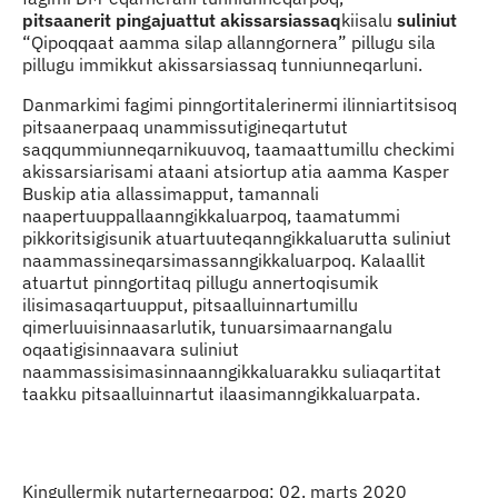
pitsaanerit pingajuattut akissarsiassaq
kiisalu
suliniut
“Qipoqqaat aamma silap allanngornera” pillugu sila
pillugu immikkut akissarsiassaq tunniunneqarluni.
Danmarkimi fagimi pinngortitalerinermi ilinniartitsisoq
pitsaanerpaaq unammissutigineqartutut
saqqummiunneqarnikuuvoq, taamaattumillu checkimi
akissarsiarisami ataani atsiortup atia aamma Kasper
Buskip atia allassimapput, tamannali
naapertuuppallaanngikkaluarpoq, taamatummi
pikkoritsigisunik atuartuuteqanngikkaluarutta suliniut
naammassineqarsimassanngikkaluarpoq. Kalaallit
atuartut pinngortitaq pillugu annertoqisumik
ilisimasaqartuupput, pitsaalluinnartumillu
qimerluuisinnaasarlutik, tunuarsimaarnangalu
oqaatigisinnaavara suliniut
naammassisimasinnaanngikkaluarakku suliaqartitat
taakku pitsaalluinnartut ilaasimanngikkaluarpata.
Kingullermik nutarterneqarpoq: 02. marts 2020