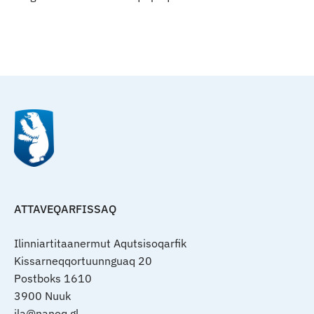
Qulaanu
ATTAVEQARFISSAQ
Ilinniartitaanermut Aqutsisoqarfik
Kissarneqqortuunnguaq 20
Postboks 1610
3900 Nuuk
ila@nanoq.gl