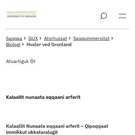
Imarisaanut ingerlaqqigit
Saqqaa
GUX
Atortussat
Saqqummersitat
Biologi
Hvaler ved Gronland
Atuartiguk
Kalaallit nunaata eqqaani arferit
Indhold
Kalaallit Nunaata eqqaani arferit – Qipoqqaat
immikkut ukkataralugit