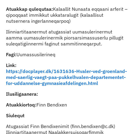
Atuakkap qulequtaa:
Kalaallit Nunaata eqqaani arferit –
qipoqqaat immikkut ukkataralugit (kalaallisut
nutsernera ingerlanneqarpoq)
Ilinniartitaanermut atugassiat uumasulerinermut
aamma uumasulerinermik piorsarsimassuserlu pillugit
suleqatigiinnermi faginut sammitinneqarput.
Fagi:
Uumassusilerineq
Link:
https://docplayer.dk/1631636-Hvaler-ved-groenland-
med-saerlig-vaegt-paa-pukkelhvalen-departementet-
for-uddannelse-gymnasieafdelingen.html
Ilusiligaanera:
Atuakkiortoq:
Finn Bendixen
Siulequt
Atugassiat Finn Bendixenimit (finn.bendixen@c.dk)
Ilinniartitaanermut Naalakkersuisoqarfimmik