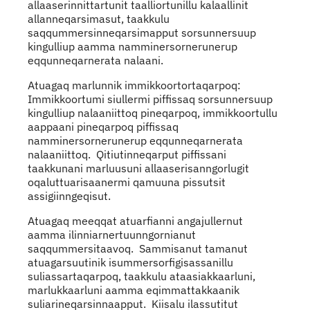
allaaserinnittartunit taalliortunillu kalaallinit
allanneqarsimasut, taakkulu
saqqummersinneqarsimapput sorsunnersuup
kingulliup aamma namminersornerunerup
eqqunneqarnerata nalaani.
Atuagaq marlunnik immikkoortortaqarpoq:
Immikkoortumi siullermi piffissaq sorsunnersuup
kingulliup nalaaniittoq pineqarpoq, immikkoortullu
aappaani pineqarpoq piffissaq
namminersornerunerup eqqunneqarnerata
nalaaniittoq. Qitiutinneqarput piffissani
taakkunani marluusuni allaaserisanngorlugit
oqaluttuarisaanermi qamuuna pissutsit
assigiinngeqisut.
Atuagaq meeqqat atuarfianni angajullernut
aamma ilinniarnertuunngornianut
saqqummersitaavoq. Sammisanut tamanut
atuagarsuutinik isummersorfigisassanillu
suliassartaqarpoq, taakkulu ataasiakkaarluni,
marlukkaarluni aamma eqimmattakkaanik
suliarineqarsinnaapput. Kiisalu ilassutitut