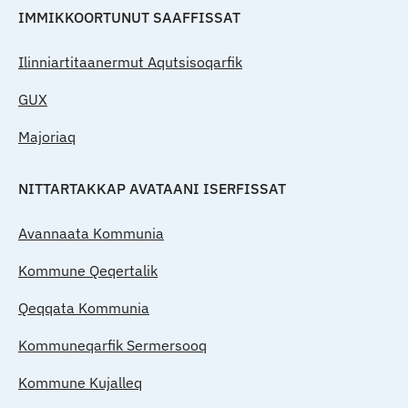
IMMIKKOORTUNUT SAAFFISSAT
Ilinniartitaanermut Aqutsisoqarfik
GUX
Majoriaq
NITTARTAKKAP AVATAANI ISERFISSAT
Avannaata Kommunia
Kommune Qeqertalik
Qeqqata Kommunia
Kommuneqarfik Sermersooq
Kommune Kujalleq