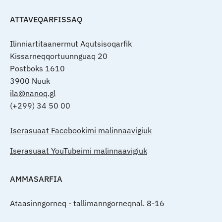
ATTAVEQARFISSAQ
Ilinniartitaanermut Aqutsisoqarfik
Kissarneqqortuunnguaq 20
Postboks 1610
3900 Nuuk
ila@nanoq.gl
(+299) 34 50 00
Iserasuaat Facebookimi malinnaavigiuk
Iserasuaat YouTubeimi malinnaavigiuk
AMMASARFIA
Ataasinngorneq - tallimanngorneqnal. 8-16