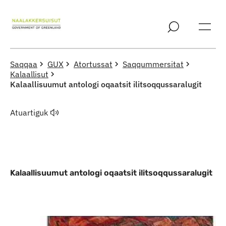
Imarisaanut ingerlaqqigit
Saqqaa
GUX
Atortussat
Saqqummersitat
Kalaallisut
Kalaallisuumut antologi oqaatsit ilitsoqqussaralugit
Atuartiguk
Kalaallisuumut antologi oqaatsit ilitsoqqussaralugit
Indhold