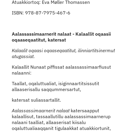
Atuakkiortoq: Eva Møller Thomassen
ISBN: 978-87-7975-467-6
Aalassassimaarnerit nalaat - Kalaallit oqaasii
oqaaseqaatitut, katersat
Kalaalit oqaasi oqaaseqaatitut, ilinniartitsinermut
atugassiat.
Kalaallit Nunaat piffissat aalassassimaarfiusut
nalaanni:
Taallat, oqaluttualiat, isiginnaartitsissutit
allaaserisallu saqqummersartut,
katersat suliassartallit.
Aalassassimaarnerit nalaat
katersaapput
kalaallisut, tassaallutillu aalassassimaarnerup
nalaani taalliat, allaaserisat kiisalu
oqaluttualiaaqqanit tigulaakkat atuakkiortunit,