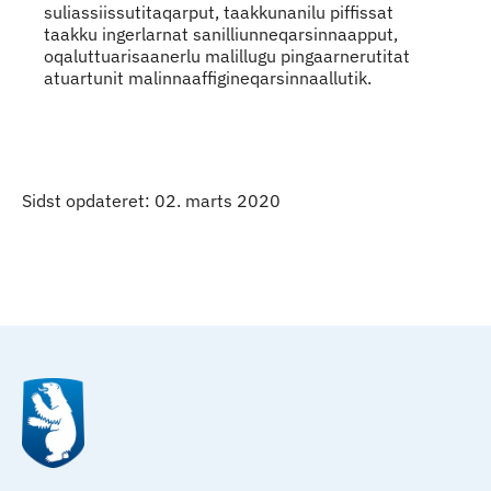
suliassiissutitaqarput, taakkunanilu piffissat
taakku ingerlarnat sanilliunneqarsinnaapput,
oqaluttuarisaanerlu malillugu pingaarnerutitat
atuartunit malinnaaffigineqarsinnaallutik.
Sidst opdateret: 02. marts 2020
Qulaanu