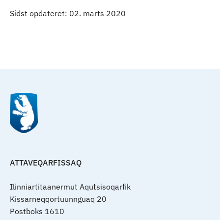
Sidst opdateret: 02. marts 2020
Qulaanu
ATTAVEQARFISSAQ
Ilinniartitaanermut Aqutsisoqarfik
Kissarneqqortuunnguaq 20
Postboks 1610