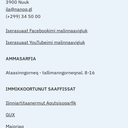
3900 Nuuk
ila@nanoq.gl
(+299) 34 50 00
Iserasuaat Facebookimi malinnaavigiuk
Iserasuaat YouTubeimi malinnaavigiuk
AMMASARFIA
Ataasinngorneq - tallimanngorneqnal. 8-16
IMMIKKOORTUNUT SAAFFISSAT
Ilinniartitaanermut Aqutsisoqarfik
GUX
Majoriaq