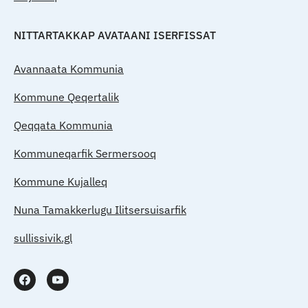
NITTARTAKKAP AVATAANI ISERFISSAT
Avannaata Kommunia
Kommune Qeqertalik
Qeqqata Kommunia
Kommuneqarfik Sermersooq
Kommune Kujalleq
Nuna Tamakkerlugu Ilitsersuisarfik
sullissivik.gl