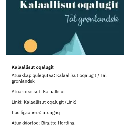
Kalaallisut oqalugit
Atuakkap qulequtaa: Kalaallisut oqalugit / Tal
grønlandsk
Atuartitsissut: Kalaallisut
Linki: Kalaallisut oqalugit (Link)
Ilusiligaanera: atuagaq
Atuakkiortoq: Birgitte Hertling