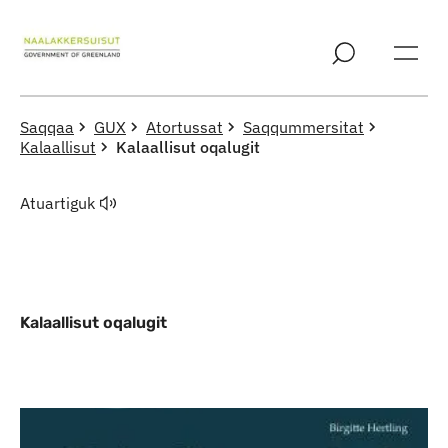
Imarisaanut ingerlaqqigit
Saqqaa
GUX
Atortussat
Saqqummersitat
Kalaallisut
Kalaallisut oqalugit
Atuartiguk
Kalaallisut oqalugit
Indhold