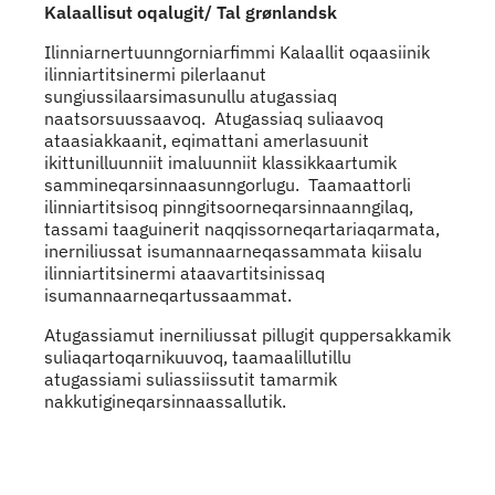
Kalaallisut oqalugit/ Tal grønlandsk
Ilinniarnertuunngorniarfimmi Kalaallit oqaasiinik
ilinniartitsinermi pilerlaanut
sungiussilaarsimasunullu atugassiaq
naatsorsuussaavoq. Atugassiaq suliaavoq
ataasiakkaanit, eqimattani amerlasuunit
ikittunilluunniit imaluunniit klassikkaartumik
sammineqarsinnaasunngorlugu. Taamaattorli
ilinniartitsisoq pinngitsoorneqarsinnaanngilaq,
tassami taaguinerit naqqissorneqartariaqarmata,
inerniliussat isumannaarneqassammata kiisalu
ilinniartitsinermi ataavartitsinissaq
isumannaarneqartussaammat.
Atugassiamut inerniliussat pillugit quppersakkamik
suliaqartoqarnikuuvoq, taamaalillutillu
atugassiami suliassiissutit tamarmik
nakkutigineqarsinnaassallutik.