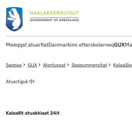
Meeqqat atuarfiat
Danmarkimi efterskolerneq
GUX
Ma
Saqqaa
GUX
Atortussat
Saqqummersitat
Kalaallis
Atuartiguk
Kalaallit atuakkiaat 24it