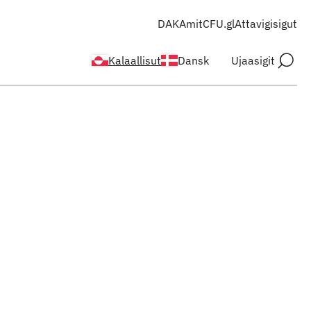
DAKA
mitCFU.gl
Attavigisigut
Kalaallisut
Dansk
Ujaasigit