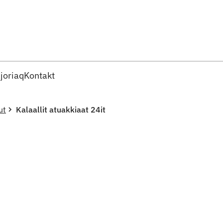
Imarisaanut ingerlaqqigit
joriaq
Kontakt
ut
Kalaallit atuakkiaat 24it