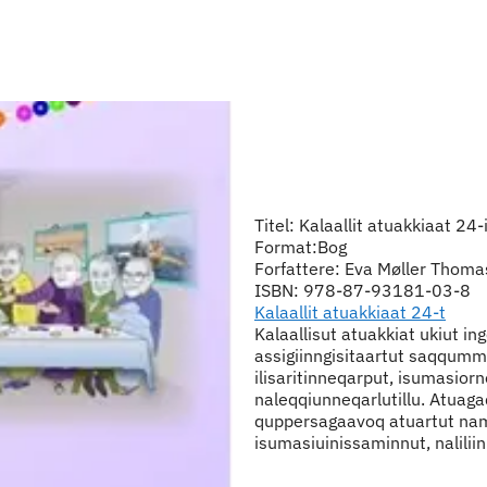
Titel: Kalaallit atuakkiaat 24-
Format:Bog
Forfattere: Eva Møller Thom
ISBN: 978-87-93181-03-8
Kalaallit atuakkiaat 24-t
Kalaallisut atuakkiat ukiut in
assigiinngisitaartut saqqumm
ilisaritinneqarput, isumasiorn
naleqqiunneqarlutillu. Atuag
quppersagaavoq atuartut na
isumasiuinissaminnut, nalilii