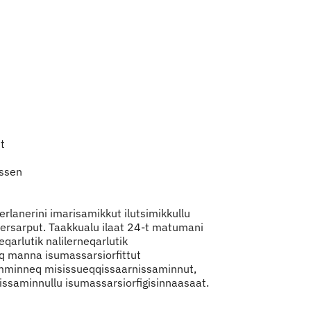
it
assen
gerlanerini imarisamikkut ilutsimikkullu
ersarput. Taakkualu ilaat 24-t matumani
eqarlutik nalilerneqarlutik
aq manna isumassarsiorfittut
mminneq misissueqqissaarnissaminnut,
nissaminnullu isumassarsiorfigisinnaasaat.