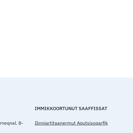
Qulaanut
IMMIKKOORTUNUT SAAFFISSAT
rneqnal. 8-
Ilinniartitaanermut Aqutsisoqarfik