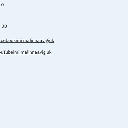
10
0 00
acebookimi malinnaavigiuk
ouTubeimi malinnaavigiuk