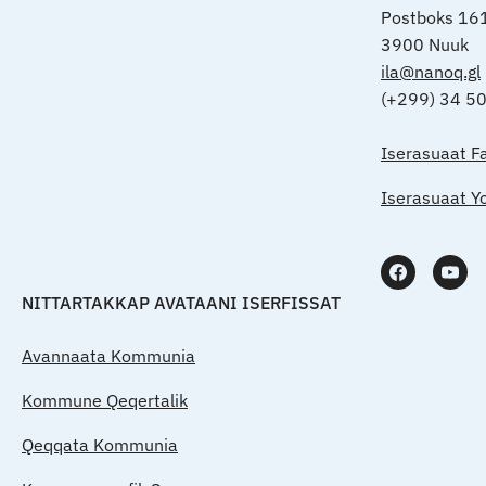
Postboks 16
3900 Nuuk
ila@nanoq.gl
(+299) 34 5
Iserasuaat F
Iserasuaat Y
NITTARTAKKAP AVATAANI ISERFISSAT
Avannaata Kommunia
Kommune Qeqertalik
Qeqqata Kommunia