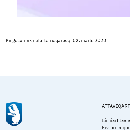
Kingullermik nutarterneqarpoq: 02. marts 2020
ATTAVEQAR
Ilinniartitaa
Kissarneqqo