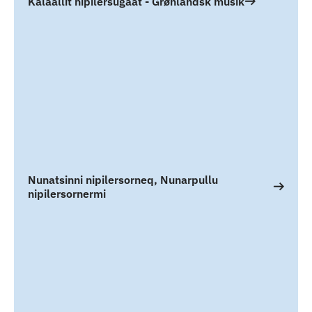
Kalaallit nipilersugaat - Grønlandsk musik
Nunatsinni nipilersorneq, Nunarpullu
nipilersornermi