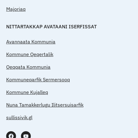
Majoriaq
NITTARTAKKAP AVATAANI ISERFISSAT
Avannaata Kommunia
Kommune Qeqertalik
Qeqqata Kommunia
Kommuneqarfik Sermersooq
Kommune Kujalleq
Nuna Tamakkerlugu Ilitsersuisarfik
sullissivik.gl