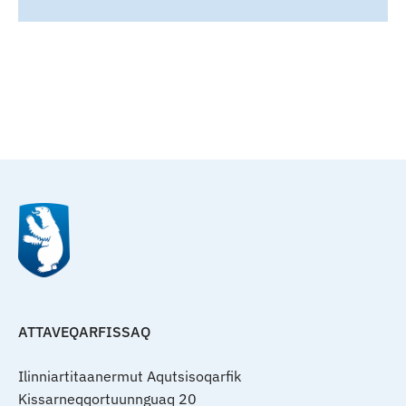
Qulaanu
ATTAVEQARFISSAQ
Ilinniartitaanermut Aqutsisoqarfik
Kissarneqqortuunnguaq 20