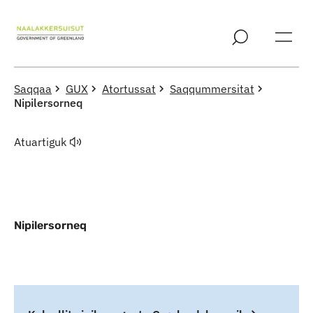
Imarisaanut ingerlaqqigit
Saqqaa
GUX
Atortussat
Saqqummersitat
Nipilersorneq
Atuartiguk
Nipilersorneq
Indhold