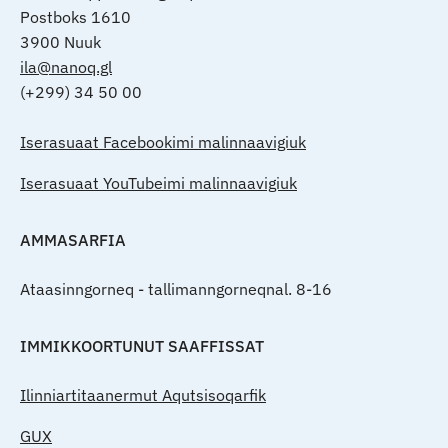
Postboks 1610
3900 Nuuk
ila@nanoq.gl
(+299) 34 50 00
Iserasuaat Facebookimi malinnaavigiuk
Iserasuaat YouTubeimi malinnaavigiuk
AMMASARFIA
Ataasinngorneq - tallimanngorneqnal. 8-16
IMMIKKOORTUNUT SAAFFISSAT
Ilinniartitaanermut Aqutsisoqarfik
GUX