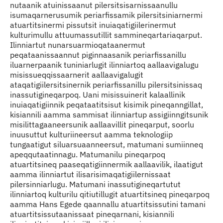
nutaanik atuinissaanut pilersitsisarnissaanullu
isumaqarnerusumik periarfissamik pilersitsiniarnermi
atuartitsinermi pissutsit inuiaqatigiilerinermut
kulturimullu attuumassutillit sammineqartariaqarput.
Ilinniartut nunarsuarmioqataanermut
peqataanissaannut piginnaasanik periarfissanillu
iluarnerpaanik tuniniarlugit ilinniartoq aallaavigalugu
misissueqqissaarnerit aallaavigalugit
ataqatigiilersitsinernik periarfissanillu pilersitsinissaq
inassutigineqarpoq. Uani misissuinerit kalaallinik
inuiaqatigiinnik peqataatitsisut kisimik pineqanngillat,
kisiannili aamma sammisat ilinniartup assigiinngitsunik
misilittagaaneersunik aallaavillit pineqarput, soorlu
inuusuttut kulturiineersut aamma teknologiip
tungaatigut siluarsuaanneersut, matumani sumiinneq
apeqqutaatinnagu. Matumanilu pineqarpoq
atuartitsineq paaseqatigiinnermik aallaavilik, ilaatigut
aamma ilinniartut ilisarisimaqatigiilernissaat
pilersinniarlugu. Matumani inassutigineqartutut
ilinniartoq kulturilu qitiutillugit atuartitsineq pineqarpoq
aamma Hans Egede qaannallu atuartitsissutini tamani
atuartitsissutaanissaat pineqarnani, kisiannili