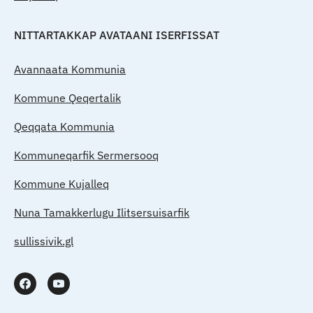
NITTARTAKKAP AVATAANI ISERFISSAT
Avannaata Kommunia
Kommune Qeqertalik
Qeqqata Kommunia
Kommuneqarfik Sermersooq
Kommune Kujalleq
Nuna Tamakkerlugu Ilitsersuisarfik
sullissivik.gl