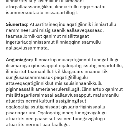
ilinniartitsisup kisimiilluni ilisimasani
atorpallaassanngikkai, ilinniartullu eqqarsaatai
isummersuutaalu inissaqartillugit.
Siunertaq:
Atuartitsineq inuiaqatigiinnik ilinniartullu
nammineerluni misigisaanik aallaaveqassaaq,
taamaaliornikkut qanimut misilittagaat
ingerlariaqqinnissamut ilinniaqqinnissamullu
aallaaviussammata.
Anguniagaq:
Ilinniartup inuiaqatigiinnut tunngatillugu
ilisimariigai qitiussapput oqaloqatigiissutigineqarlutillu,
ilinniartut taamaalillutik ilikkagaqarsinnaanertik
sungiusassammassuk peqatigitillugulu
attaveqaqatigiinnikkut misissuisinnaanikkullu
piginnaasatik amerlanerulersillugit. Ilinniartup qanimut
misilittagarilersimasai aallaaviussapput, matumanilu
atuartitsinermi kulturit assigiinngitsut
oqaloqatigiissutiginissaat qisuariarfiginissaallu
pisariaqarluni. Oqaloqatigiinneq tunngavigalugu
atuartitsineq paasissutissiineq tunngavigalugu
atuartitsinermut paarlaallugu.