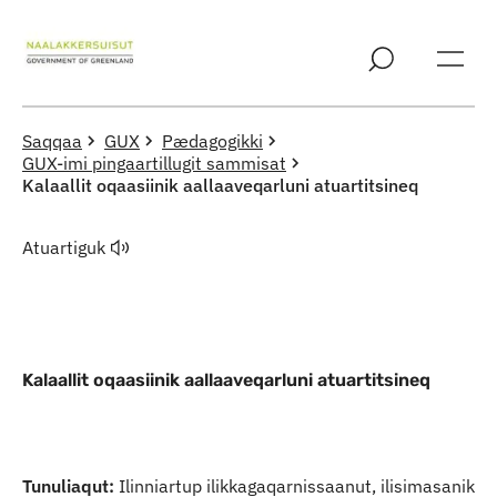
Imarisaanut ingerlaqqigit
Saqqaa
GUX
Pædagogikki
GUX-imi pingaartillugit sammisat
Kalaallit oqaasiinik aallaaveqarluni atuartitsineq
Atuartiguk
Kalaallit oqaasiinik aallaaveqarluni atuartitsineq
Kalaallit oqaasiinik aallaaveqarluni atu
Tunuliaqut:
Ilinniartup ilikkagaqarnissaanut, ilisimasanik