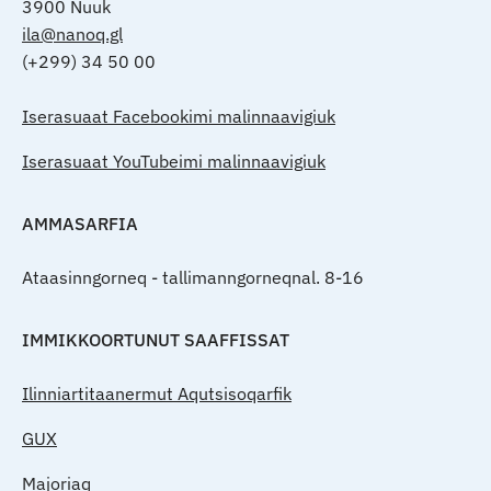
3900 Nuuk
ila@nanoq.gl
(+299) 34 50 00
Iserasuaat Facebookimi malinnaavigiuk
Iserasuaat YouTubeimi malinnaavigiuk
AMMASARFIA
Ataasinngorneq - tallimanngorneqnal. 8-16
IMMIKKOORTUNUT SAAFFISSAT
Ilinniartitaanermut Aqutsisoqarfik
GUX
Majoriaq