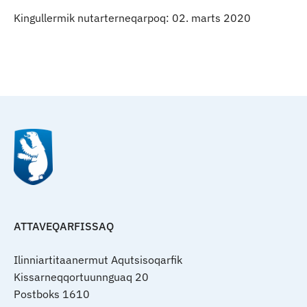
Kingullermik nutarterneqarpoq: 02. marts 2020
Qulaanu
ATTAVEQARFISSAQ
Ilinniartitaanermut Aqutsisoqarfik
Kissarneqqortuunnguaq 20
Postboks 1610