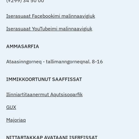
(+299) 34 50 00
Iserasuaat Facebookimi malinnaavigiuk
Iserasuaat YouTubeimi malinnaavigiuk
AMMASARFIA
Ataasinngorneq - tallimanngorneqnal. 8-16
IMMIKKOORTUNUT SAAFFISSAT
Ilinniartitaanermut Aqutsisoqarfik
GUX
Majoriaq
NITTARTAKKAP AVATAANI ISERFISSAT