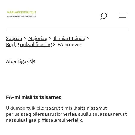
Imarisaanut ingerlaqqigit
Saqqaa
Majoriaq
Ilinniartitsineq
Boglig opkvalificering
FA proever
Atuartiguk
FA-mi misilitsitsisarneq
Ukiumoortuik pilersaarutit misilitsitsinissamut
periusissaq pilersaarusiornertaa suullu suliassaanerust
nassuiaatigaa piffissalersuinertalik.