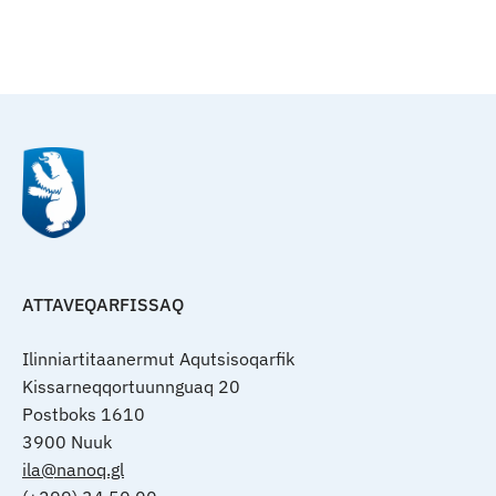
Qulaanu
ATTAVEQARFISSAQ
Ilinniartitaanermut Aqutsisoqarfik
Kissarneqqortuunnguaq 20
Postboks 1610
3900 Nuuk
ila@nanoq.gl