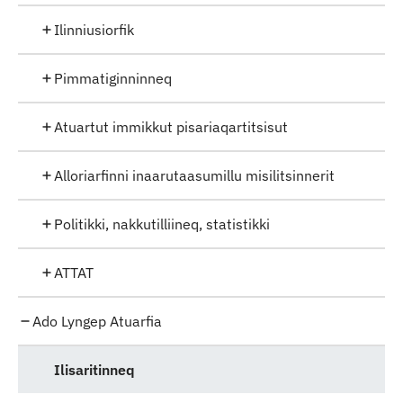
Ilinniusiorfik
Pimmatiginninneq
Atuartut immikkut pisariaqartitsisut
Alloriarfinni inaarutaasumillu misilitsinnerit
Politikki, nakkutilliineq, statistikki
ATTAT
Ado Lyngep Atuarfia
Ilisaritinneq