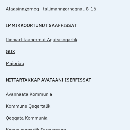
Ataasinngorneq - tallimanngorneqnal. 8-16
IMMIKKOORTUNUT SAAFFISSAT
Ilinniartitaanermut Aqutsisoqarfik
GUX
Majoriaq
NITTARTAKKAP AVATAANI ISERFISSAT
Avannaata Kommunia
Kommune Qeqertalik
Qeqqata Kommunia
Kommuneqarfik Sermersooq