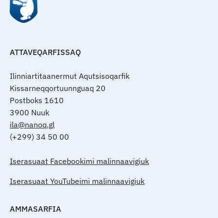
ATTAVEQARFISSAQ
Ilinniartitaanermut Aqutsisoqarfik
Kissarneqqortuunnguaq 20
Postboks 1610
3900 Nuuk
ila@nanoq.gl
(+299) 34 50 00
Iserasuaat Facebookimi malinnaavigiuk
Iserasuaat YouTubeimi malinnaavigiuk
AMMASARFIA