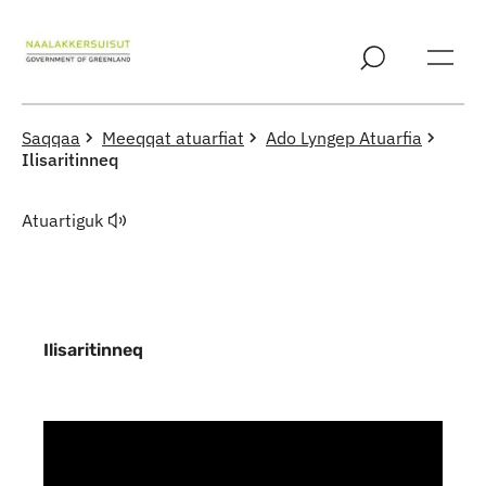
Imarisaanut ingerlaqqigit
Saqqaa
Meeqqat atuarfiat
Ado Lyngep Atuarfia
Ilisaritinneq
Atuartiguk
Ilisaritinneq
Indhold