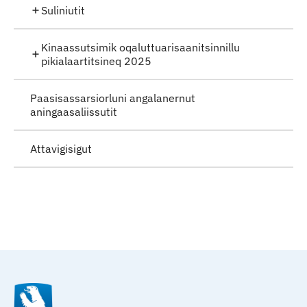
Suliniutit
Kinaassutsimik oqaluttuarisaanitsinnillu
pikialaartitsineq 2025
Paasisassarsiorluni angalanernut
aningaasaliissutit
Attavigisigut
Qulaanu