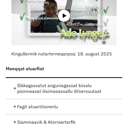
Kingullermik nutarterneqarpoq: 18. august 2025
Meeqqat atuarfiat
Ilikkagassatut anguniagassat kiisalu
pisinnaasat ilisimasassallu ilitsersuutaat
Fagit atuartitsinerlu
Siammaavik & Atorniartarfik