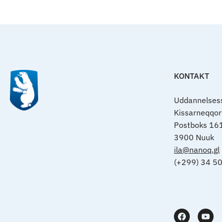
KONTAKT
Uddannelsess
Kissarneqqo
Postboks 16
3900 Nuuk
ila@nanoq.gl
(+299) 34 5