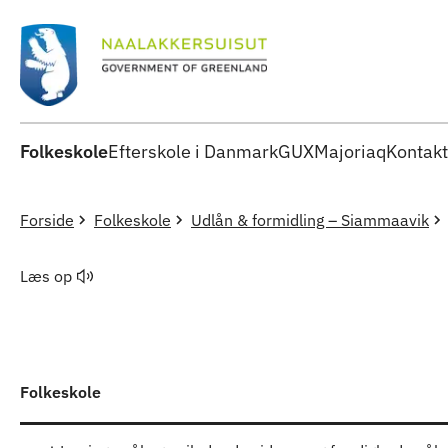
Folkeskole
Efterskole i Danmark
GUX
Majoriaq
Kontakt
Forside
Folkeskole
Udlån & formidling – Siammaavik
Læs op
Folkeskole