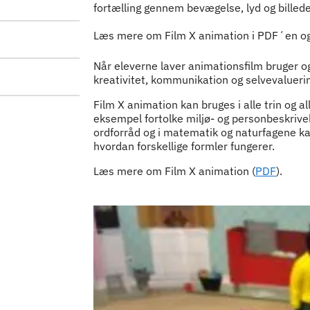
fortælling gennem bevægelse, lyd og billede
Læs mere om Film X animation i PDF´en og få
Indhold
Når eleverne laver animationsfilm bruger o
kreativitet, kommunikation og selvevalueri
Film X animation kan bruges i alle trin og al
eksempel fortolke miljø- og personbeskrive
ordforråd og i matematik og naturfagene kan
hvordan forskellige formler fungerer.
Læs mere om Film X animation (
PDF
).