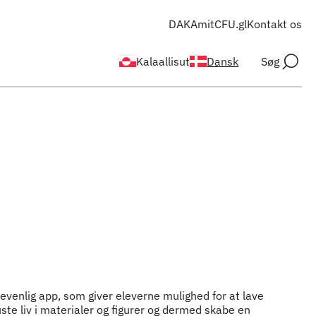
DAKA
mitCFU.gl
Kontakt os
Kalaallisut
Dansk
Søg
nevenlig app, som giver eleverne mulighed for at lave
te liv i materialer og figurer og dermed skabe en