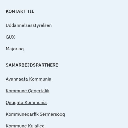
KONTAKT TIL
Uddannelsesstyrelsen
GUX
Majoriaq
SAMARBEJDSPARTNERE
Avannaata Kommunia
Kommune Qeqertalik
Qeqqata Kommunia
Kommuneqarfik Sermersooq
Kommune Kujalleq