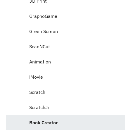
3D Print
GraphoGame
Green Screen
ScanNCut
Animation
iMovie
Scratch
ScratchJr
Book Creator