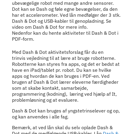
ubevægelige robot med mange andre sensorer.
Dot kan se Dash og føle egne bevægelser, da den
har et accelerometer. Ved lån medfølger der 3 stk.
Dash & Dot og USB-kabler til genopladning. Se
video om Dash & Dot for mere info.
Nedenfor kan du hente aktiviteter til Dash & Dot i
PDF-form.
Indhold
Med Dash & Dot aktivitetsforslag får du en
trinvis vejledning til at lære at bruge robotterne.
Robotterne kan styres fra apps, og det er bedst at
have en iPad/tablet pr. robot. Du kan se hvilke
apps og hvordan de kan bruges i PDF-en. Ved
brugen af Dash & Dot lærer eleverne færdigheder
som at skabe kontakt, samarbejde,
programmering (kodning), læring ved hjælp af It,
problemløsning og at evaluere.
Dash & Dot kan bruges af yngstetrinselever og op,
og kan anvendes i alle fag.
Bemærk, at ved lån skal du selv oplade Dash &
Dot med de medfølgende USB-kabler. Lån
Dash &