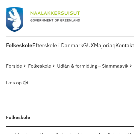
Folkeskole
Efterskole i Danmark
GUX
Majoriaq
Kontakt
Forside
Folkeskole
Udlån & formidling – Siammaavik
Læs op
Folkeskole