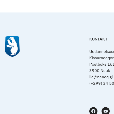
KONTAKT
Uddannelsess
Kissarneqqo
Postboks 16
3900 Nuuk
ila@nanoq.gl
(+299) 34 5