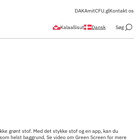
DAKA
mitCFU.gl
Kontakt os
Kalaallisut
Dansk
Søg
ykke grønt stof. Med det stykke stof og en app, kan du
n som helst baggrund. Se video om Green Screen for mere