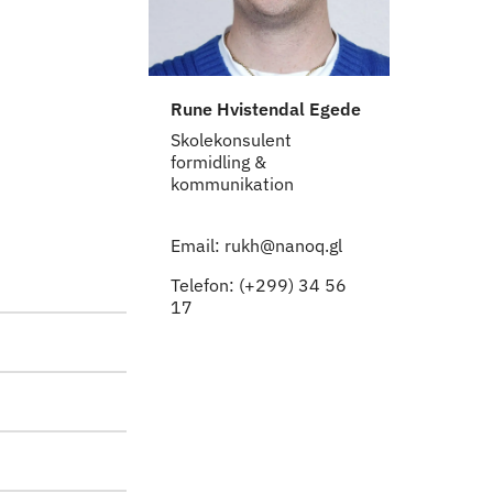
Rune Hvistendal Egede
Skolekonsulent
formidling &
kommunikation
Email: rukh@nanoq.gl
Telefon: (+299) 34 56
17