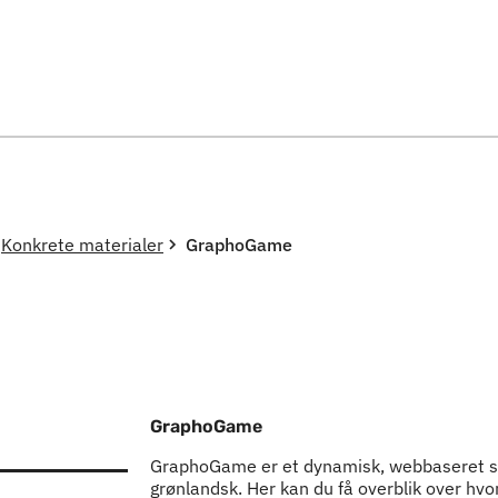
Spring til indholdssektion
Konkrete materialer
GraphoGame
GraphoGame
GraphoGame er et dynamisk, webbaseret spi
grønlandsk. Her kan du få overblik over hv