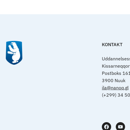
KONTAKT
Uddannelsess
Kissarneqqo
Postboks 16
3900 Nuuk
ila@nanoq.gl
(+299) 34 5