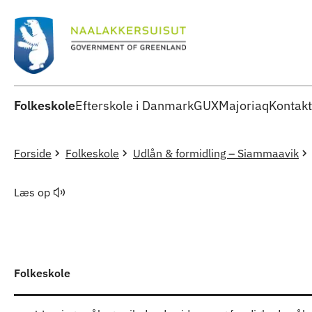
Folkeskole
Efterskole i Danmark
GUX
Majoriaq
Kontakt
Forside
Folkeskole
Udlån & formidling – Siammaavik
Læs op
Folkeskole