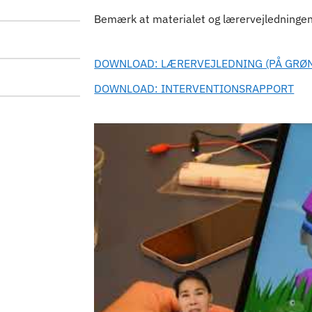
Bemærk at materialet og lærervejledningen
Indhold
DOWNLOAD: LÆRERVEJLEDNING (PÅ GRØ
DOWNLOAD: INTERVENTIONSRAPPORT