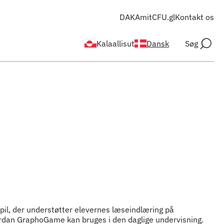
DAKA
mitCFU.gl
Kontakt os
Kalaallisut
Dansk
Søg
l, der understøtter elevernes læseindlæring på
ordan GraphoGame kan bruges i den daglige undervisning.