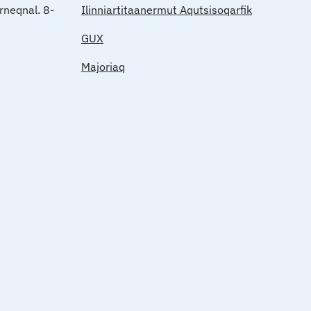
rneqnal. 8-
Ilinniartitaanermut Aqutsisoqarfik
GUX
Majoriaq