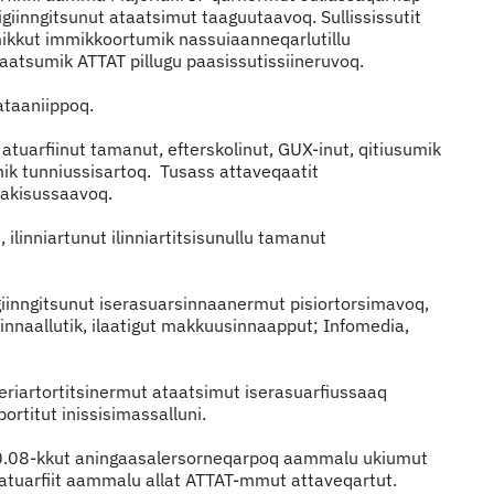
giinngitsunut ataatsimut taaguutaavoq. Sullississutit
mikkut immikkoortumik nassuiaanneqarlutillu
naatsumik ATTAT pillugu paasissutissiineruvoq.
ataaniippoq.
tuarfiinut tamanut, efterskolinut, GUX-inut, qitiusumik
ik tunniussisartoq. Tusass attaveqaatit
u akisussaavoq.
ilinniartunut ilinniartitsisunullu tamanut
igiinngitsunut iserasuarsinnaanermut pisiortorsimavoq,
innaallutik, ilaatigut makkuusinnaapput; Infomedia,
eriartortitsinermut ataatsimut iserasuarfiussaaq
ortitut inissisimassalluni.
0.08-kkut aningaasalersorneqarpoq aammalu ukiumut
u atuarfiit aammalu allat ATTAT-mmut attaveqartut.