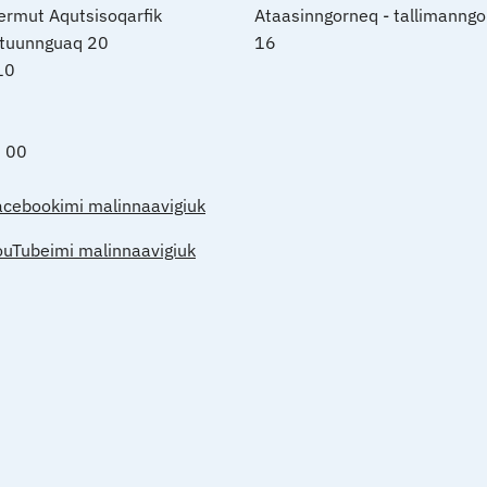
nermut Aqutsisoqarfik
Ataasinngorneq - tallimanngo
rtuunnguaq 20
16
10
0 00
acebookimi malinnaavigiuk
ouTubeimi malinnaavigiuk