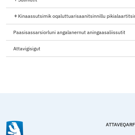
Kinaassutsimik oqaluttuarisaanitsinnillu pikialaartit
Paasisassarsiorluni angalanernut aningaasaliissutit
Attavigisigut
ATTAVEQAR