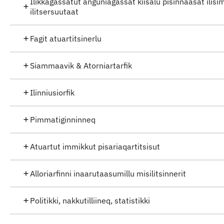
Ilikkagassatut anguniagassat kiisalu pisinnaasat ilisi
ilitsersuutaat
Fagit atuartitsinerlu
Siammaavik & Atorniartarfik
Ilinniusiorfik
Pimmatiginninneq
Atuartut immikkut pisariaqartitsisut
Alloriarfinni inaarutaasumillu misilitsinnerit
Politikki, nakkutilliineq, statistikki