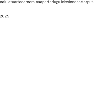
malu atuartoqarnera naapertorlugu inissinneqartarput.
t 2025