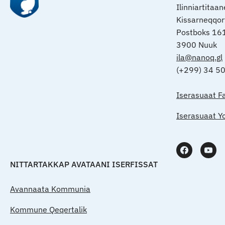
Ilinniartitaa
Kissarneqqo
Postboks 16
3900 Nuuk
ila@nanoq.gl
(+299) 34 5
Iserasuaat F
Iserasuaat Y
NITTARTAKKAP AVATAANI ISERFISSAT
Avannaata Kommunia
Kommune Qeqertalik