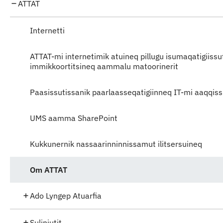
ATTAT
Internetti
ATTAT-mi internetimik atuineq pillugu isumaqatigiissu
immikkoortitsineq aammalu matoorinerit
Paasissutissanik paarlaasseqatigiinneq IT-mi aaqqis
UMS aamma SharePoint
Kukkunernik nassaarinninnissamut ilitsersuineq
Om ATTAT
Ado Lyngep Atuarfia
Suliniutit