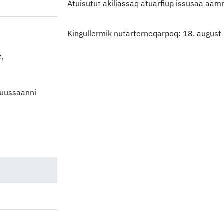
Atuisutut akiliassaq atuarfiup issusaa aam
Kingullermik nutarterneqarpoq: 18. augus
t,
suussaanni