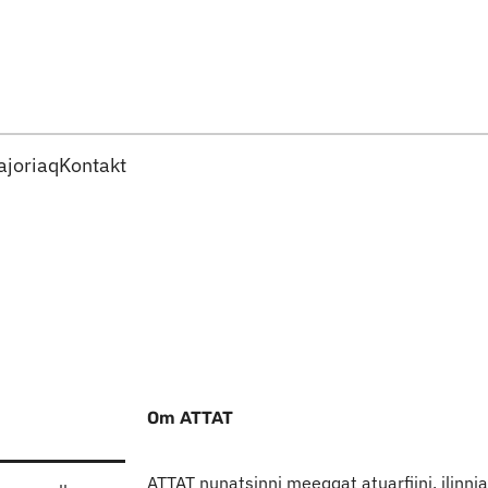
Imarisaanut ingerlaqqigit
joriaq
Kontakt
Om ATTAT
ATTAT nunatsinni meeqqat atuarfiini, ilinn