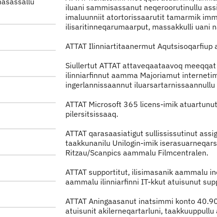
Indhold
masassallu
iluani sammisassanut neqeroorutinullu assi
imaluunniit atortorissaarutit tamarmik im
ilisaritinneqarumaarput, massakkulli uani 
ATTAT Ilinniartitaanermut Aqutsisoqarfiup 
Siullertut ATTAT attaveqaataavoq meeqqat a
ilinniarfinnut aamma Majoriamut internetim
ingerlannissaannut iluarsartarnissaannull
ATTAT Microsoft 365 licens-imik atuartunut, 
pilersitsissaaq.
ATTAT qarasaasiatigut sullississutinut ass
taakkunanilu Unilogin-imik iserasuarneqars
Ritzau/Scanpics aammalu Filmcentralen.
ATTAT supportitut, ilisimasanik aammalu in
aammalu ilinniarfinni IT-kkut atuisunut supp
ATTAT Aningaasanut inatsimmi konto 40.9
atuisunit akilerneqartarluni, taakkuuppull