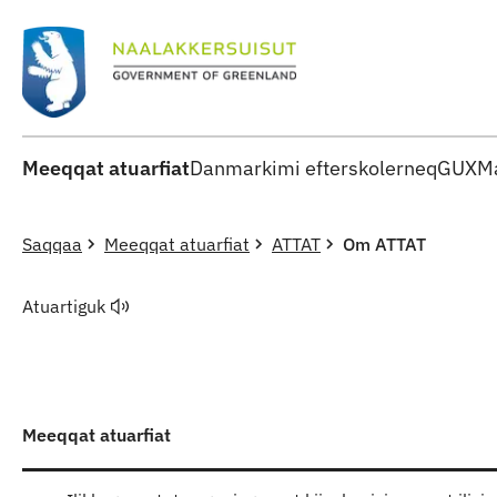
Meeqqat atuarfiat
Danmarkimi efterskolerneq
GUX
Ma
Saqqaa
Meeqqat atuarfiat
ATTAT
Om ATTAT
Atuartiguk
Meeqqat atuarfiat