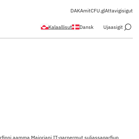
DAKA
mitCFU.gl
Attavigisigut
Kalaallisut
Dansk
Ujaasigit
iarfinni aamma Majoriani IT-qarnermut suliassaqarfiup