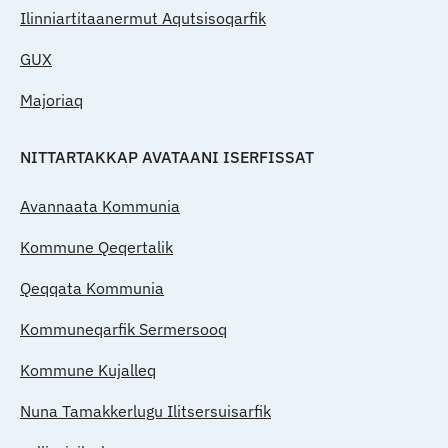
Ilinniartitaanermut Aqutsisoqarfik
GUX
Majoriaq
NITTARTAKKAP AVATAANI ISERFISSAT
Avannaata Kommunia
Kommune Qeqertalik
Qeqqata Kommunia
Kommuneqarfik Sermersooq
Kommune Kujalleq
Nuna Tamakkerlugu Ilitsersuisarfik