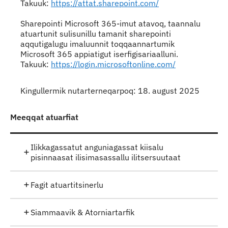
Takuuk:
https://attat.sharepoint.com/
Sharepointi Microsoft 365-imut atavoq, taannalu
atuartunit sulisunillu tamanit sharepointi
aqqutigalugu imaluunnit toqqaannartumik
Microsoft 365 appiatigut iserfigisariaalluni.
Takuuk:
https://login.microsoftonline.com/
Kingullermik nutarterneqarpoq: 18. august 2025
Meeqqat atuarfiat
Ilikkagassatut anguniagassat kiisalu
pisinnaasat ilisimasassallu ilitsersuutaat
Fagit atuartitsinerlu
Siammaavik & Atorniartarfik