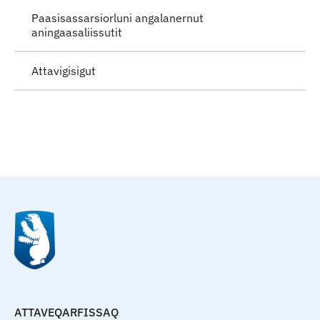
Paasisassarsiorluni angalanernut
aningaasaliissutit
Attavigisigut
Qulaanu
ATTAVEQARFISSAQ