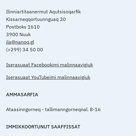
Ilinniartitaanermut Aqutsisoqarfik
Kissarneqqortuunnguaq 20
Postboks 1610
3900 Nuuk
ila@nanoq.gl
(+299) 34 50 00
Iserasuaat Facebookimi malinnaavigiuk
Iserasuaat YouTubeimi malinnaavigiuk
AMMASARFIA
Ataasinngorneq - tallimanngorneqnal. 8-16
IMMIKKOORTUNUT SAAFFISSAT