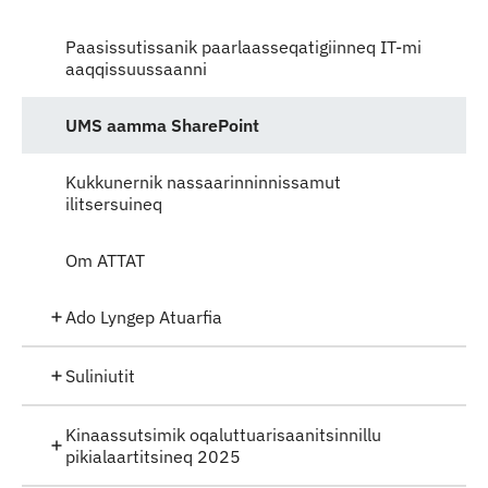
Paasissutissanik paarlaasseqatigiinneq IT-mi
aaqqissuussaanni
UMS aamma SharePoint
Kukkunernik nassaarinninnissamut
ilitsersuineq
Om ATTAT
Ado Lyngep Atuarfia
Suliniutit
Kinaassutsimik oqaluttuarisaanitsinnillu
pikialaartitsineq 2025