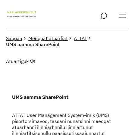
Imarisaanut ingerlaqqigit
Saqqaa
Meeqqat atuarfiat
ATTAT
UMS aamma SharePoint
Atuartiguk
UMS aamma SharePoint
Indhold
ATTAT User Management System-imik (UMS)
pisortorsimavoq, tassani nunatsinni meeqqat
atuarfianni ilinniarfinnilu ilinniartunut
ilinniartitsisunullu paasissutissaajunnartut