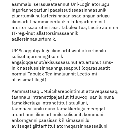
aammalu iserasuaataannut Uni-Login atorlugu
ingerlanneqartuni paasissutissaasinnaasunik
piuartumik nutarterisinnaanissaq anguniarlugu
ilinniarfiit nammineerlutik allaffeqarfimminiit
atortorissaarutinit ass. Tabulex Tea, Lectio aamma
IT-reg.-inut allattorsimasaannik
aallersinnaalertumik.
UMSi aqqutigalugu ilinniartitsisut atuarfinnilu
sulisut ajornanngitsumik
angajoqqaanut/akisussaasunut atuartunut sms-
inik nassiussisinnaanngussapput (oqarasuaatit
normui Tabulex Tea imaluunnit Lectio-mi
allassimatillugit).
Aammattaaq UMSi Sharepointimut attaveqassaaq,
taannalu intranettipajaatut ittuuvoq, uanilu nuna
tamakkerlugu intranettitut atuulluni,
taamaasillunilu nuna tamakkerlugu meeqqat
atuarfianni ilinniarfinnilu sulisunit, kommunit
ankornganni paasisanik ilisimasanillu
avitseqatigiittarfittut atorneqarsinnaassalluni.