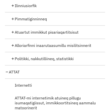
Ilinniusiorfik
Pimmatiginninneq
Atuartut immikkut pisariaqartitsisut
Alloriarfinni inaarutaasumillu misilitsinnerit
Politikki, nakkutilliineq, statistikki
ATTAT
Internetti
ATTAT-mi internetimik atuineq pillugu
isumaqatigiissut, immikkoortitsineq aammalu
matoorinerit