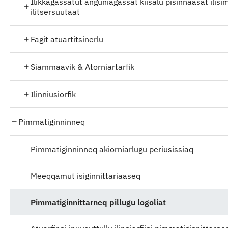
Ilikkagassatut anguniagassat kiisalu pisinnaasat ilisi
ilitsersuutaat
Fagit atuartitsinerlu
Siammaavik & Atorniartarfik
Ilinniusiorfik
Pimmatiginninneq
Pimmatiginninneq akiorniarlugu periusissiaq
Meeqqamut isiginnittariaaseq
Pimmatiginnittarneq pillugu logoliat