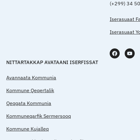
(+299) 34 5
Iserasuaat F
Iserasuaat Y
NITTARTAKKAP AVATAANI ISERFISSAT
Avannaata Kommunia
Kommune Qeqertalik
Qeqqata Kommunia
Kommuneqarfik Sermersooq
Kommune Kujalleq