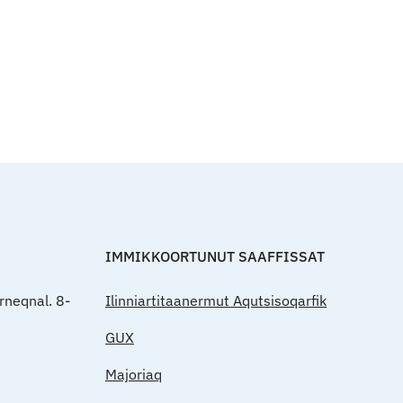
Qulaanut
IMMIKKOORTUNUT SAAFFISSAT
rneqnal. 8-
Ilinniartitaanermut Aqutsisoqarfik
GUX
Majoriaq