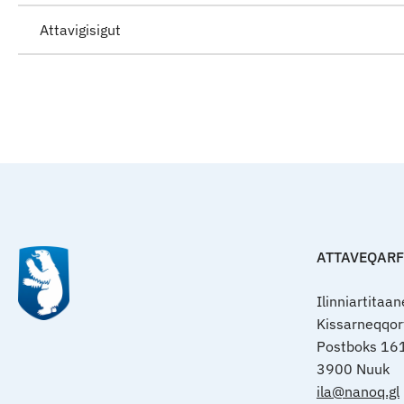
Attavigisigut
ATTAVEQAR
Ilinniartitaa
Kissarneqqo
Postboks 16
3900 Nuuk
ila@nanoq.gl