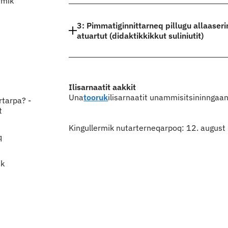
rmik
3: Pimmatiginnittarneq pillugu allaaserinn
atuartut (didaktikkikkut suliniutit)
Ilisarnaatit aakkit
Una
tooruk
ilisarnaatit unammisitsininngaann
rtarpa? -
t
Kingullermik nutarterneqarpoq: 12. augus
q
ik