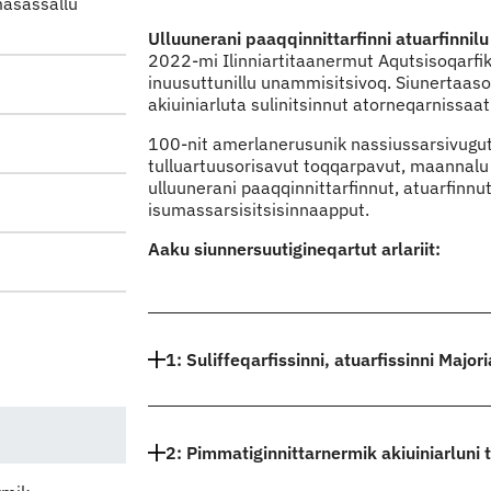
masassallu
Indhold
Ulluunerani paaqqinnittarfinni atuarfinni
2022-mi Ilinniartitaanermut Aqutsisoqarfik
inuusuttunillu unammisitsivoq. Siunertaaso
akiuiniarluta sulinitsinnut atorneqarnissaat
100-nit amerlanerusunik nassiussarsivugut
tulluartuusorisavut toqqarpavut, maannalu
ulluunerani paaqqinnittarfinnut, atuarfinnut
isumassarsisitsisinnaapput.
Aaku siunnersuutigineqartut arlariit:
1: Suliffeqarfissinni, atuarfissinni Maj
2: Pimmatiginnittarnermik akiuiniarluni t