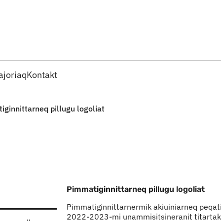
Imarisaanut ingerlaqqigit
joriaq
Kontakt
ginnittarneq pillugu logoliat
Pimmatiginnittarneq pillugu logoliat
Pimmatiginnittarnermik akiuiniarneq peqatig
2022-2023-mi unammisitsineranit titartak