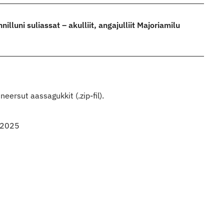
illuni suliassat – akulliit, angajulliit Majoriamilu
eersut aassagukkit (.zip-fil).
t 2025