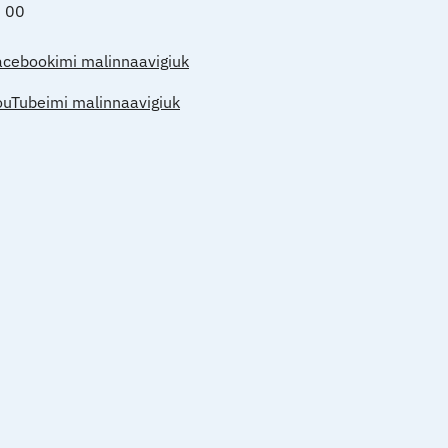
0 00
acebookimi malinnaavigiuk
ouTubeimi malinnaavigiuk