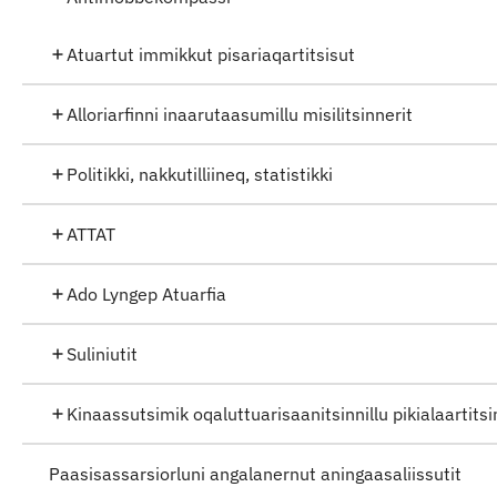
Atuartut immikkut pisariaqartitsisut
Alloriarfinni inaarutaasumillu misilitsinnerit
Politikki, nakkutilliineq, statistikki
ATTAT
Ado Lyngep Atuarfia
Suliniutit
Kinaassutsimik oqaluttuarisaanitsinnillu pikialaartit
Paasisassarsiorluni angalanernut aningaasaliissutit