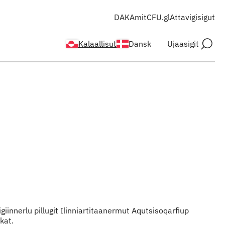
DAKA
mitCFU.gl
Attavigisigut
Kalaallisut
Dansk
Ujaasigit
iinnerlu pillugit Ilinniartitaanermut Aqutsisoqarfiup
kat.