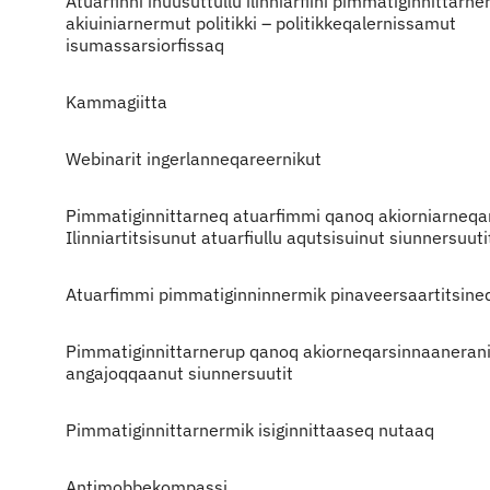
Atuarfinni inuusuttullu ilinniarfiini pimmatiginnittarne
akiuiniarnermut politikki – politikkeqalernissamut
isumassarsiorfissaq
Kammagiitta
Webinarit ingerlanneqareernikut
Pimmatiginnittarneq atuarfimmi qanoq akiorniarneqa
Ilinniartitsisunut atuarfiullu aqutsisuinut siunnersuuti
Atuarfimmi pimmatiginninnermik pinaveersaartitsine
Pimmatiginnittarnerup qanoq akiorneqarsinnaaneran
angajoqqaanut siunnersuutit
Pimmatiginnittarnermik isiginnittaaseq nutaaq
Antimobbekompassi