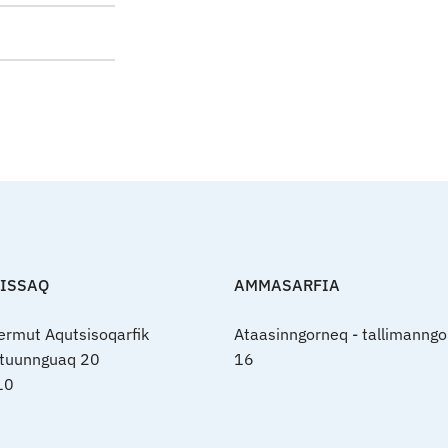
FISSAQ
AMMASARFIA
nermut Aqutsisoqarfik
Ataasinngorneq - tallimanngo
rtuunnguaq 20
16
10