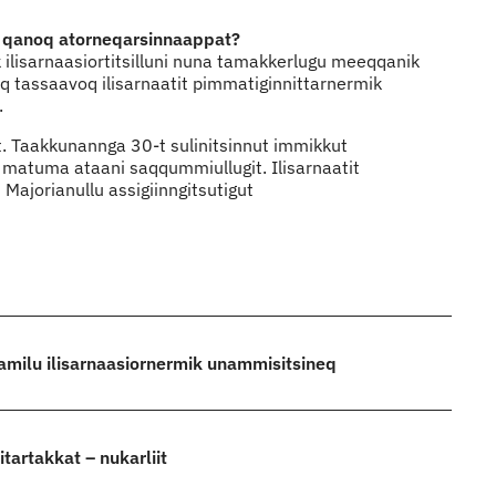
lu qanoq atorneqarsinnaappat?
 ilisarnaasiortitsilluni nuna tamakkerlugu meeqqanik
q tassaavoq ilisarnaatit pimmatiginnittarnermik
.
. Taakkunannga 30-t sulinitsinnut immikkut
 matuma ataani saqqummiullugit. Ilisarnaatit
 Majorianullu assigiinngitsutigut
oriamilu ilisarnaasiornermik unammisitsineq
itartakkat – nukarliit