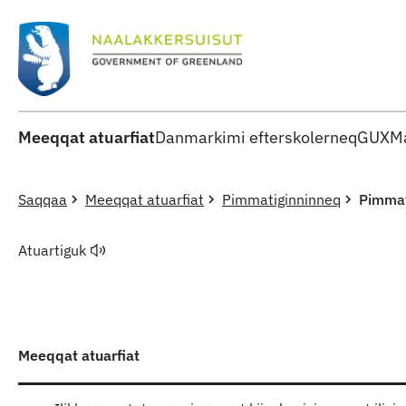
Meeqqat atuarfiat
Danmarkimi efterskolerneq
GUX
Ma
Saqqaa
Meeqqat atuarfiat
Pimmatiginninneq
Pimmati
Atuartiguk
Meeqqat atuarfiat