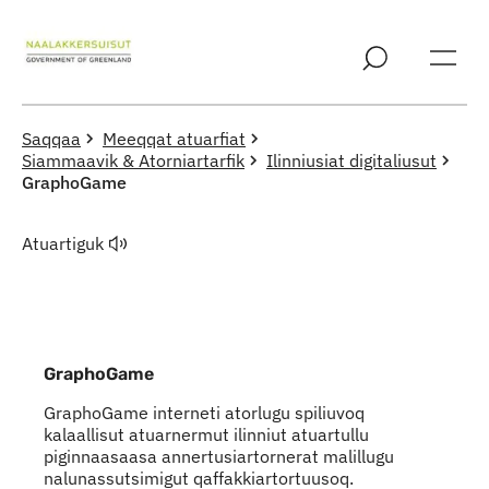
Imarisaanut ingerlaqqigit
Saqqaa
Meeqqat atuarfiat
Siammaavik & Atorniartarfik
Ilinniusiat digitaliusut
GraphoGame
Atuartiguk
GraphoGame
GraphoGame interneti atorlugu spiliuvoq
kalaallisut atuarnermut ilinniut atuartullu
piginnaasaasa annertusiartornerat malillugu
nalunassutsimigut qaffakkiartortuusoq.