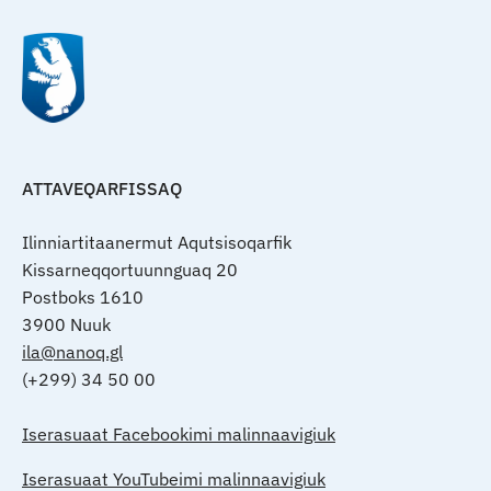
ATTAVEQARFISSAQ
Ilinniartitaanermut Aqutsisoqarfik
Kissarneqqortuunnguaq 20
Postboks 1610
3900 Nuuk
ila@nanoq.gl
(+299) 34 50 00
Iserasuaat Facebookimi malinnaavigiuk
Iserasuaat YouTubeimi malinnaavigiuk