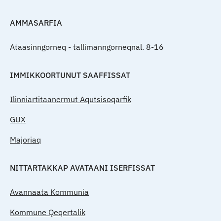
AMMASARFIA
Ataasinngorneq - tallimanngorneqnal. 8-16
IMMIKKOORTUNUT SAAFFISSAT
Ilinniartitaanermut Aqutsisoqarfik
GUX
Majoriaq
NITTARTAKKAP AVATAANI ISERFISSAT
Avannaata Kommunia
Kommune Qeqertalik