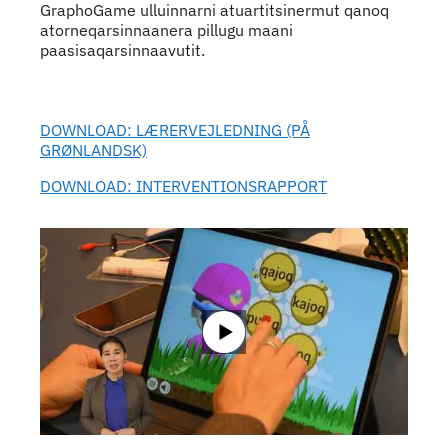
GraphoGame ulluinnarni atuartitsinermut qanoq
atorneqarsinnaanera pillugu maani
paasisaqarsinnaavutit.
Indhold
DOWNLOAD: LÆRERVEJLEDNING (PÅ
GRØNLANDSK)
DOWNLOAD: INTERVENTIONSRAPPORT