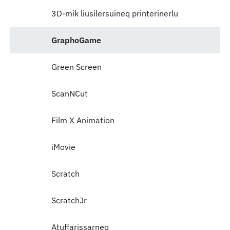
3D-mik liusilersuineq printerinerlu
GraphoGame
Green Screen
ScanNCut
Film X Animation
iMovie
Scratch
ScratchJr
Atuffarissarneq