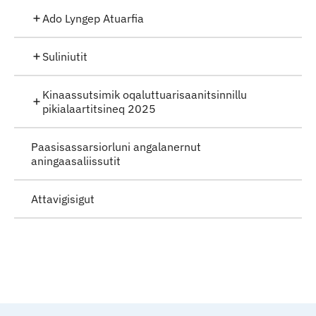
Ado Lyngep Atuarfia
Suliniutit
Kinaassutsimik oqaluttuarisaanitsinnillu
pikialaartitsineq 2025
Paasisassarsiorluni angalanernut
aningaasaliissutit
Attavigisigut
Qulaanu