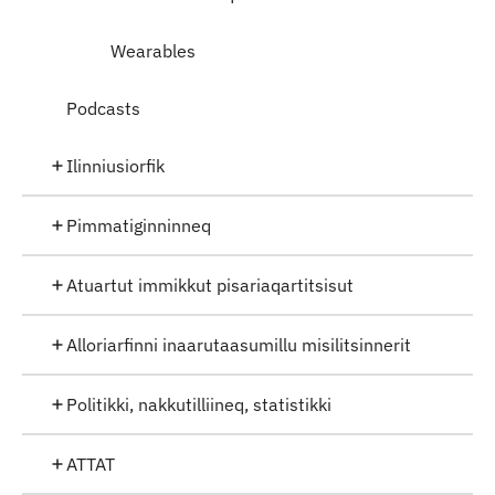
Wearables
Podcasts
Ilinniusiorfik
Pimmatiginninneq
Atuartut immikkut pisariaqartitsisut
Alloriarfinni inaarutaasumillu misilitsinnerit
Politikki, nakkutilliineq, statistikki
ATTAT