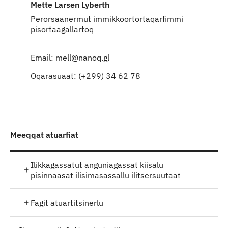
Mette Larsen Lyberth
Perorsaanermut immikkoortortaqarfimmi
pisortaagallartoq
Email: mell@nanoq.gl
Oqarasuaat: (+299) 34 62 78
Meeqqat atuarfiat
Ilikkagassatut anguniagassat kiisalu
pisinnaasat ilisimasassallu ilitsersuutaat
Fagit atuartitsinerlu