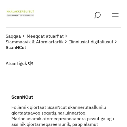
Imarisaanut ingerlaqqigit
Saqqaa
Meeqqat atuarfiat
Siammaavik & Atorniartarfik
Ilinniusiat digitaliusut
ScanNCut
Atuartiguk
ScanNCut
Foliamik qiortaat ScanNcut skannerutaallunilu
qiortaataavoq soqutiginarluinnartoq.
Marloqiusamik atorneqarsinnaanera pissutigalugu
assinik qiortarneqareersunik, pappialamut