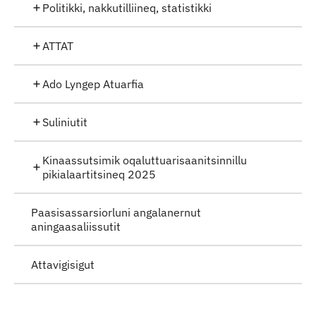
Politikki, nakkutilliineq, statistikki
ATTAT
Ado Lyngep Atuarfia
Suliniutit
Kinaassutsimik oqaluttuarisaanitsinnillu
pikialaartitsineq 2025
Paasisassarsiorluni angalanernut
aningaasaliissutit
Attavigisigut