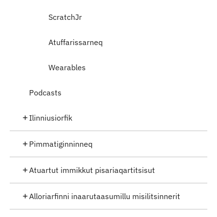
ScratchJr
Atuffarissarneq
Wearables
Podcasts
Ilinniusiorfik
Pimmatiginninneq
Atuartut immikkut pisariaqartitsisut
Alloriarfinni inaarutaasumillu misilitsinnerit