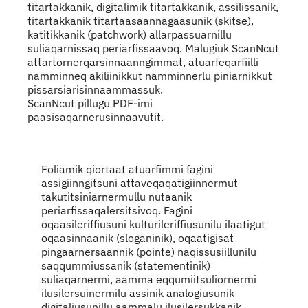
titartakkanik, digitalimik titartakkanik, assilissanik,
titartakkanik titartaasaannagaasunik (skitse),
katitikkanik (patchwork) allarpassuarnillu
suliaqarnissaq periarfissaavoq. Malugiuk ScanNcut
attartornerqarsinnaanngimmat, atuarfeqarfiilli
namminneq akiliinikkut namminnerlu piniarnikkut
pissarsiarisinnaammassuk.
ScanNcut pillugu PDF-imi
paasisaqarnerusinnaavutit.
Indhold
Foliamik qiortaat atuarfimmi fagini
assigiinngitsuni attaveqaqatigiinnermut
takutitsiniarnermullu nutaanik
periarfissaqalersitsivoq. Fagini
oqaasileriffiusuni kulturileriffiusunilu ilaatigut
oqaasinnaanik (sloganinik), oqaatigisat
pingaarnersaannik (pointe) naqissusiillunilu
saqqummiussanik (statementinik)
suliaqarnermi, aamma eqqumiitsuliornermi
ilusilersuinermilu assinik analogiusunik
digitaliusunillu aammalu ilusilersukkanik