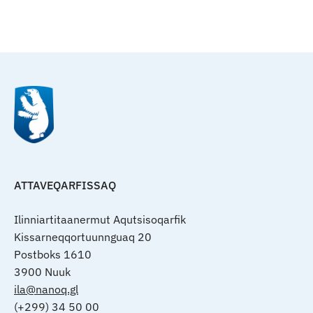
Qulaanu
ATTAVEQARFISSAQ
Ilinniartitaanermut Aqutsisoqarfik
Kissarneqqortuunnguaq 20
Postboks 1610
3900 Nuuk
ila@nanoq.gl
(+299) 34 50 00