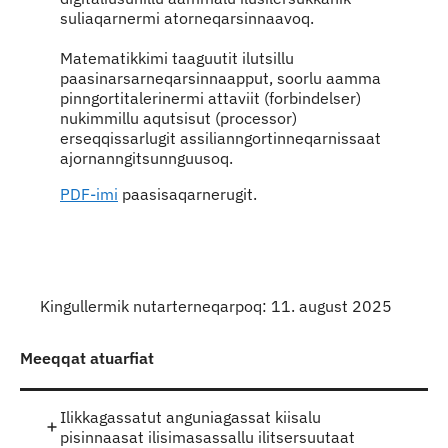
suliaqarnermi atorneqarsinnaavoq.
Matematikkimi taaguutit ilutsillu
paasinarsarneqarsinnaapput, soorlu aamma
pinngortitalerinermi attaviit (forbindelser)
nukimmillu aqutsisut (processor)
erseqqissarlugit assilianngortinneqarnissaat
ajornanngitsunnguusoq.
PDF-imi
paasisaqarnerugit.
Kingullermik nutarterneqarpoq: 11. august 2025
Meeqqat atuarfiat
Ilikkagassatut anguniagassat kiisalu
pisinnaasat ilisimasassallu ilitsersuutaat