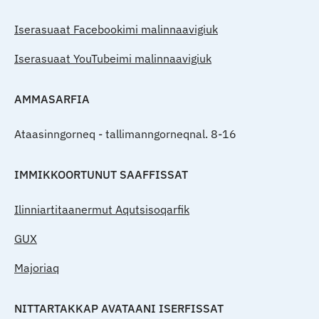
Iserasuaat Facebookimi malinnaavigiuk
Iserasuaat YouTubeimi malinnaavigiuk
AMMASARFIA
Ataasinngorneq - tallimanngorneqnal. 8-16
IMMIKKOORTUNUT SAAFFISSAT
Ilinniartitaanermut Aqutsisoqarfik
GUX
Majoriaq
NITTARTAKKAP AVATAANI ISERFISSAT