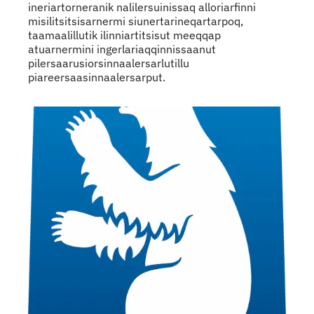
ineriartorneranik nalilersuinissaq alloriarfinni
misilitsitsisarnermi siunertarineqartarpoq,
taamaalillutik ilinniartitsisut meeqqap
atuarnermini ingerlariaqqinnissaanut
pilersaarusiorsinnaalersarlutillu
piareersaasinnaalersarput.
Indhold