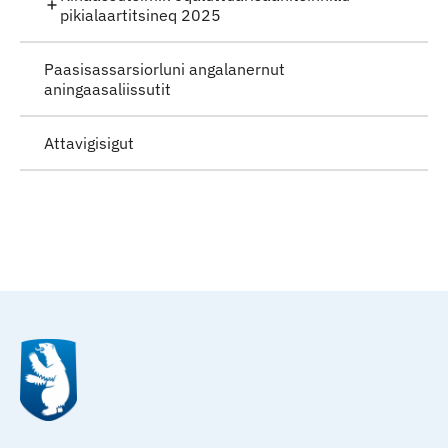
pikialaartitsineq 2025
Paasisassarsiorluni angalanernut
aningaasaliissutit
Attavigisigut
Qulaanu