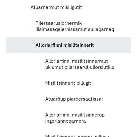
Atuarnermut misiligutit
Pilersaarusiornermik
ilisimasaqalernissamut suliaqarneq
Alloriarfinni misilitsinnerit
Alloriarfinni misilitsinnermut
ukiumut pilersaarut ullorsiutillu
Misilitsinnerit pillugit
Atuarfiup piareersaatissai
Alloriarfinni misilitsinnerup
ingerlanneqarnera
Misilitsinnerit inerneri pillugu