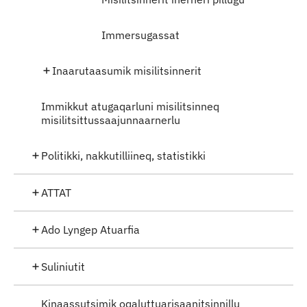
Immersugassat
Inaarutaasumik misilitsinnerit
Immikkut atugaqarluni misilitsinneq
misilitsittussaajunnaarnerlu
Politikki, nakkutilliineq, statistikki
ATTAT
Ado Lyngep Atuarfia
Suliniutit
Kinaassutsimik oqaluttuarisaanitsinnillu