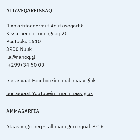
ATTAVEQARFISSAQ
Ilinniartitaanermut Aqutsisoqarfik
Kissarneqqortuunnguaq 20
Postboks 1610
3900 Nuuk
ila@nanoq.gl
(+299) 34 50 00
Iserasuaat Facebookimi malinnaavigiuk
Iserasuaat YouTubeimi malinnaavigiuk
AMMASARFIA
Ataasinngorneq - tallimanngorneqnal. 8-16