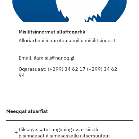
Misilitsinnermut allaffeqarfik
Alloriarfinni inaarutaasumillu misilitsinnerit
Email: ilamisili@nanoq.gl
Oqarasuaat: (+299) 34 62 17 (+299) 34 62
94
Meeqqat atuarfiat
Ilikkagassatut anguniagassat kiisalu
pisinnaasat ilisimasassallu ilitsersuutaat