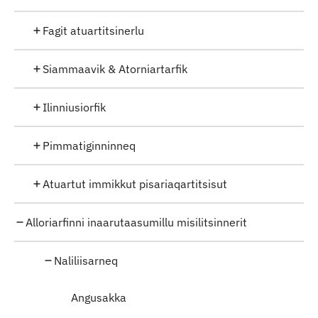
Fagit atuartitsinerlu
Siammaavik & Atorniartarfik
Ilinniusiorfik
Pimmatiginninneq
Atuartut immikkut pisariaqartitsisut
Alloriarfinni inaarutaasumillu misilitsinnerit
Naliliisarneq
Angusakka