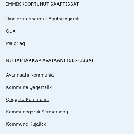
IMMIKKOORTUNUT SAAFFISSAT
Ilinniartitaanermut Aqutsisoqarfik
GUX
Majoriaq
NITTARTAKKAP AVATAANI ISERFISSAT
Avannaata Kommunia
Kommune Qeqertalik
Qeqqata Kommunia
Kommuneqarfik Sermersooq
Kommune Kujalleq