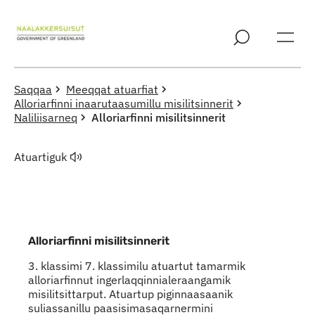
Imarisaanut ingerlaqqigit
Saqqaa
Meeqqat atuarfiat
Alloriarfinni inaarutaasumillu misilitsinnerit
Naliliisarneq
Alloriarfinni misilitsinnerit
Atuartiguk
Alloriarfinni misilitsinnerit
3. klassimi 7. klassimilu atuartut tamarmik
alloriarfinnut ingerlaqqinnialeraangamik
misilitsittarput. Atuartup piginnaasaanik
suliassanillu paasisimasaqarnermini