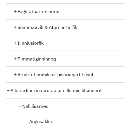
Fagit atuartitsinerlu
Siammaavik & Atorniartarfik
Ilinniusiorfik
Pimmatiginninneq
Atuartut immikkut pisariaqartitsisut
Alloriarfinni inaarutaasumillu misilitsinnerit
Naliliisarneq
Angusakka