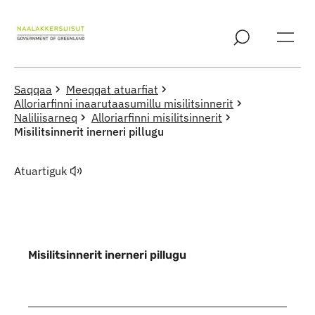
Imarisaanut ingerlaqqigit
Saqqaa
Meeqqat atuarfiat
Alloriarfinni inaarutaasumillu misilitsinnerit
Naliliisarneq
Alloriarfinni misilitsinnerit
Misilitsinnerit inerneri pillugu
Atuartiguk
Misilitsinnerit inerneri pillugu