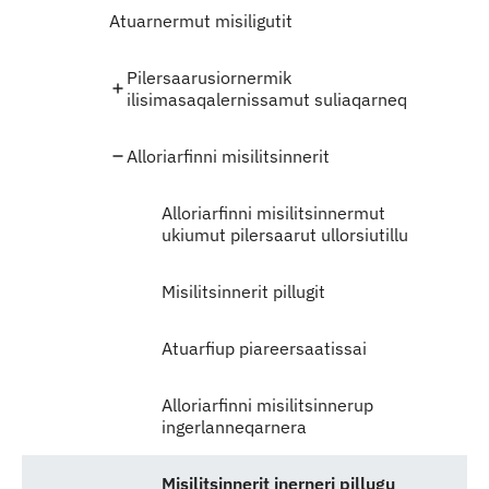
Atuarnermut misiligutit
Pilersaarusiornermik
ilisimasaqalernissamut suliaqarneq
Alloriarfinni misilitsinnerit
Alloriarfinni misilitsinnermut
ukiumut pilersaarut ullorsiutillu
Misilitsinnerit pillugit
Atuarfiup piareersaatissai
Alloriarfinni misilitsinnerup
ingerlanneqarnera
Misilitsinnerit inerneri pillugu