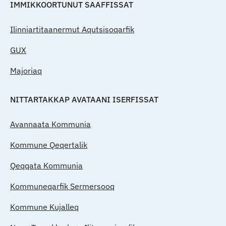
IMMIKKOORTUNUT SAAFFISSAT
Ilinniartitaanermut Aqutsisoqarfik
GUX
Majoriaq
NITTARTAKKAP AVATAANI ISERFISSAT
Avannaata Kommunia
Kommune Qeqertalik
Qeqqata Kommunia
Kommuneqarfik Sermersooq
Kommune Kujalleq