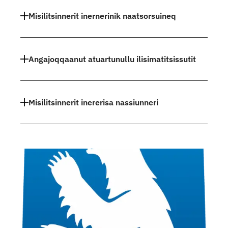
Indhold
Misilitsinnerit inernerinik naatsorsuineq
Angajoqqaanut atuartunullu ilisimatitsissutit
Misilitsinnerit inererisa nassiunneri