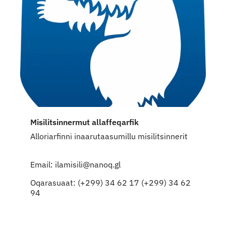
Misilitsinnermut allaffeqarfik
Alloriarfinni inaarutaasumillu misilitsinnerit
Email: ilamisili@nanoq.gl
Oqarasuaat: (+299) 34 62 17 (+299) 34 62
94