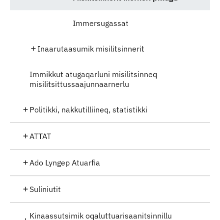
Immersugassat
Inaarutaasumik misilitsinnerit
Immikkut atugaqarluni misilitsinneq
misilitsittussaajunnaarnerlu
Politikki, nakkutilliineq, statistikki
ATTAT
Ado Lyngep Atuarfia
Suliniutit
Kinaassutsimik oqaluttuarisaanitsinnillu