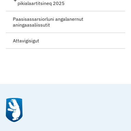
pikialaartitsineq 2025
Paasisassarsiorluni angalanernut
aningaasaliissutit
Attavigisigut
Qulaanu