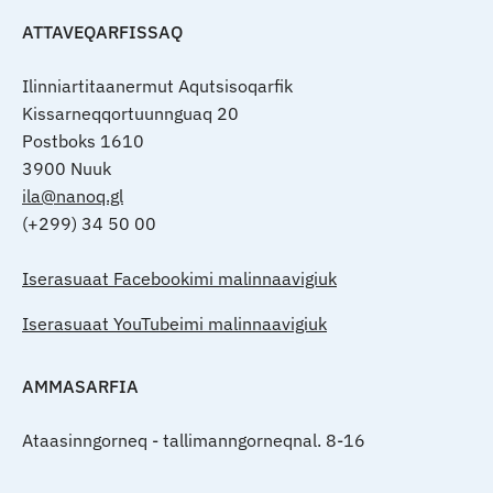
ATTAVEQARFISSAQ
Ilinniartitaanermut Aqutsisoqarfik
Kissarneqqortuunnguaq 20
Postboks 1610
3900 Nuuk
ila@nanoq.gl
(+299) 34 50 00
Iserasuaat Facebookimi malinnaavigiuk
Iserasuaat YouTubeimi malinnaavigiuk
AMMASARFIA
Ataasinngorneq - tallimanngorneqnal. 8-16