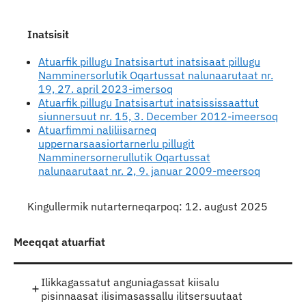
Inatsisit
Atuarfik pillugu Inatsisartut inatsisaat pillugu
Namminersorlutik Oqartussat nalunaarutaat nr.
19, 27. april 2023-imersoq
Atuarfik pillugu Inatsisartut inatsississaattut
siunnersuut nr. 15, 3. December 2012-imeersoq
Atuarfimmi naliliisarneq
uppernarsaasiortarnerlu pillugit
Namminersornerullutik Oqartussat
nalunaarutaat nr. 2, 9. januar 2009-meersoq
Kingullermik nutarterneqarpoq: 12. august 2025
Meeqqat atuarfiat
Ilikkagassatut anguniagassat kiisalu
pisinnaasat ilisimasassallu ilitsersuutaat