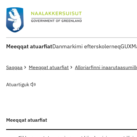
Meeqqat atuarfiat
Danmarkimi efterskolerneq
GUX
Ma
Saqqaa
Meeqqat atuarfiat
Alloriarfinni inaarutaasumill
Atuartiguk
Meeqqat atuarfiat