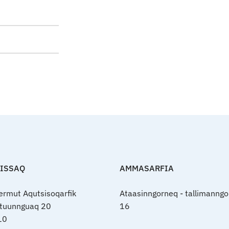
FISSAQ
AMMASARFIA
nermut Aqutsisoqarfik
Ataasinngorneq - tallimanngo
rtuunnguaq 20
16
10