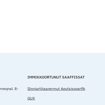
Qulaanut
IMMIKKOORTUNUT SAAFFISSAT
rneqnal. 8-
Ilinniartitaanermut Aqutsisoqarfik
GUX