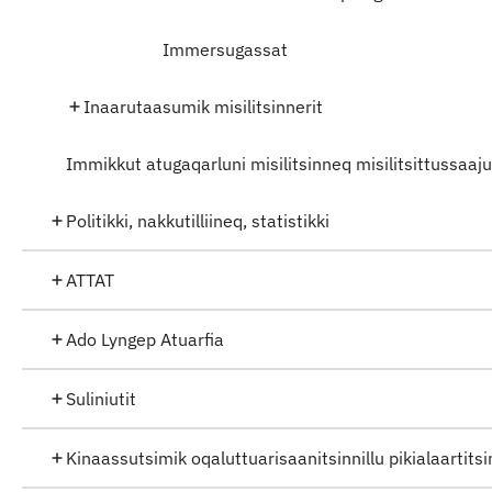
Immersugassat
Inaarutaasumik misilitsinnerit
Immikkut atugaqarluni misilitsinneq misilitsittussaaj
Politikki, nakkutilliineq, statistikki
ATTAT
Ado Lyngep Atuarfia
Suliniutit
Kinaassutsimik oqaluttuarisaanitsinnillu pikialaartit