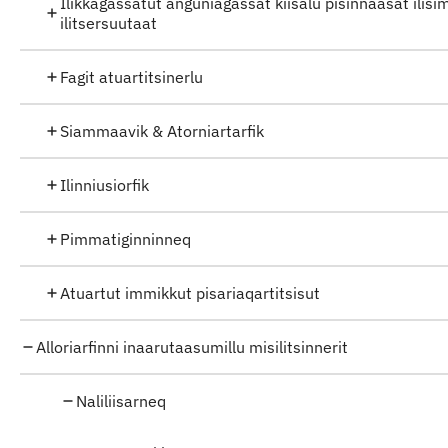
Ilikkagassatut anguniagassat kiisalu pisinnaasat ilisi
ilitsersuutaat
Fagit atuartitsinerlu
Siammaavik & Atorniartarfik
Ilinniusiorfik
Pimmatiginninneq
Atuartut immikkut pisariaqartitsisut
Alloriarfinni inaarutaasumillu misilitsinnerit
Naliliisarneq