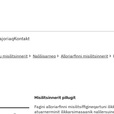
Imarisaanut ingerlaqqigit
joriaq
Kontakt
u misilitsinnerit
Naliliisarneq
Alloriarfinni misilitsinnerit
Misilitsinnerit pillugit
Fagini alloriarfinni misilitsiffigineqartuni 
atuarnerminit ilikkarsimasaanik nalilersuin