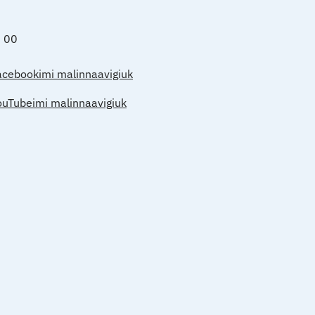
0 00
acebookimi malinnaavigiuk
ouTubeimi malinnaavigiuk