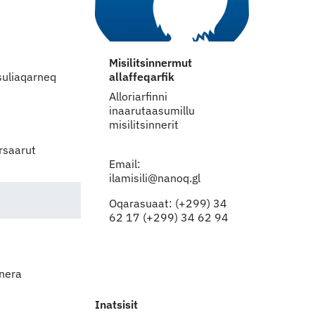
Misilitsinnermut
allaffeqarfik
suliaqarneq
Alloriarfinni
inaarutaasumillu
misilitsinnerit
ersaarut
Email:
ilamisili@nanoq.gl
Oqarasuaat: (+299) 34
62 17 (+299) 34 62 94
rnera
Inatsisit