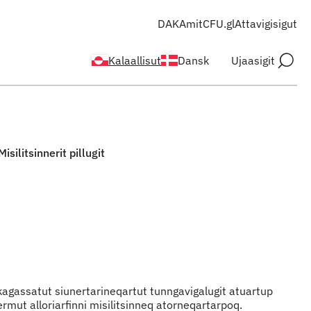
DAKA
mitCFU.gl
Attavigisigut
Kalaallisut
Dansk
Ujaasigit
Misilitsinnerit pillugit
ilikkagassatut siunertarineqartut tunngavigalugit atuartup
ermut alloriarfinni misilitsinneq atorneqartarpoq.