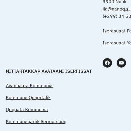
3900 Nuuk
ila@nanoq.gl
(+299) 34 5
Iserasuaat F
Iserasuaat Y
NITTARTAKKAP AVATAANI ISERFISSAT
Avannaata Kommunia
Kommune Qeqertalik
Qeqqata Kommunia
Kommuneqarfik Sermersooq