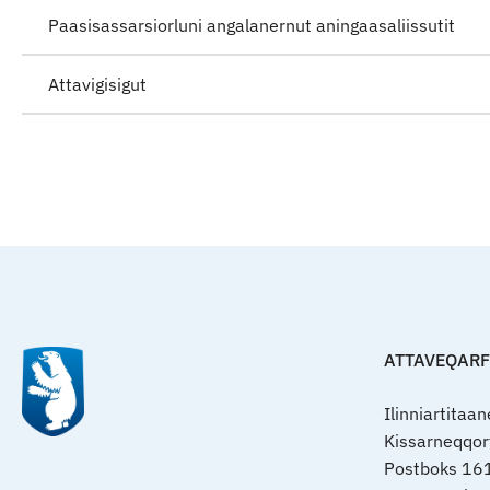
Paasisassarsiorluni angalanernut aningaasaliissutit
Attavigisigut
ATTAVEQAR
Ilinniartitaa
Kissarneqqo
Postboks 16