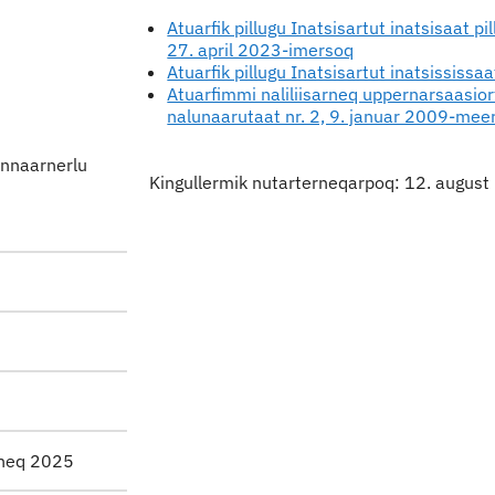
Atuarfik pillugu Inatsisartut inatsisaat 
27. april 2023-imersoq
Atuarfik pillugu Inatsisartut inatsissis
Atuarfimmi naliliisarneq uppernarsaasior
nalunaarutaat nr. 2, 9. januar 2009-mee
unnaarnerlu
Kingullermik nutarterneqarpoq: 12. augus
sineq 2025