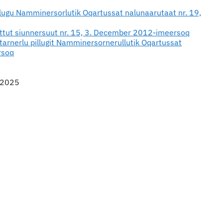
pillugu Namminersorlutik Oqartussat nalunaarutaat nr. 19,
saattut siunnersuut nr. 15, 3. December 2012-imeersoq
tarnerlu pillugit Namminersornerullutik Oqartussat
rsoq
t 2025