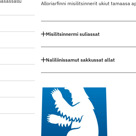
masassallu
Alloriarfinni misilitsinnerit ukiut tamaasa a
Indhold
Misilitsinnermi suliassat
Naliliinissamut sakkussat allat