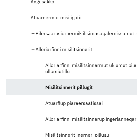
Angusakka
Atuarnermut misiligutit
Pilersaarusiornermik ilisimasaqalernissamut 
Alloriarfinni misilitsinnerit
Alloriarfinni misilitsinnermut ukiumut pil
ullorsiutillu
Misilitsinnerit pillugit
Atuarfiup piareersaatissai
Alloriarfinni misilitsinnerup ingerlanneqa
Misilitsinnerit inerneri pillugu