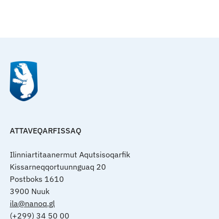
Qulaanu
ATTAVEQARFISSAQ
Ilinniartitaanermut Aqutsisoqarfik
Kissarneqqortuunnguaq 20
Postboks 1610
3900 Nuuk
ila@nanoq.gl
(+299) 34 50 00