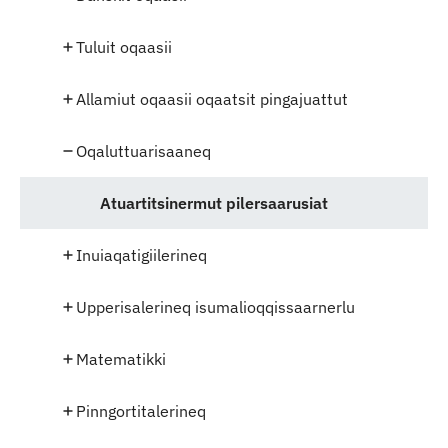
Tuluit oqaasii
Allamiut oqaasii oqaatsit pingajuattut
Oqaluttuarisaaneq
Atuartitsinermut pilersaarusiat
Inuiaqatigiilerineq
Upperisalerineq isumalioqqissaarnerlu
Matematikki
Pinngortitalerineq