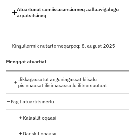
Indhold
Atuartunut sumiissusersiorneq aallaavigalugu
arpatsitsineq
Kingullermik nutarterneqarpoq: 8. august 2025
Meeqqat atuarfiat
Ilikkagassatut anguniagassat kiisalu
pisinnaasat ilisimasassallu ilitsersuutaat
Fagit atuartitsinerlu
Kalaallit oqaasii
Danskit oqaasii