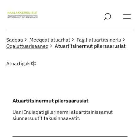
Imarisaanut ingerlaqqigit
Saqqaa
Meeqqat atuarfiat
Fagit atuartitsinerlu
Oqaluttuarisaaneq
Atuartitsinermut pilersaarusiat
Atuartiguk
Atuartitsinermut pilersaarusiat
Uani Inuiaqatigiilerinermi atuartitsinissamut
siunnersuutit takusinnaavatit.