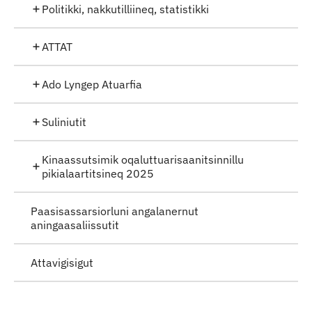
Politikki, nakkutilliineq, statistikki
ATTAT
Ado Lyngep Atuarfia
Suliniutit
Kinaassutsimik oqaluttuarisaanitsinnillu
pikialaartitsineq 2025
Paasisassarsiorluni angalanernut
aningaasaliissutit
Attavigisigut