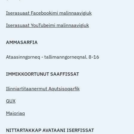
Iserasuaat Facebookimi malinnaavigiuk
Iserasuaat YouTubeimi malinnaavigiuk
AMMASARFIA
Ataasinngorneq - tallimanngorneqnal. 8-16
IMMIKKOORTUNUT SAAFFISSAT
Ilinniartitaanermut Aqutsisoqarfik
GUX
Majoriaq
NITTARTAKKAP AVATAANI ISERFISSAT