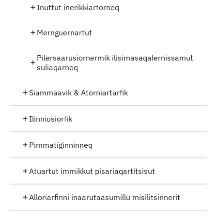
Inuttut inerikkiartorneq
Mernguernartut
Pilersaarusiornermik ilisimasaqalernissamut
suliaqarneq
Siammaavik & Atorniartarfik
Ilinniusiorfik
Pimmatiginninneq
Atuartut immikkut pisariaqartitsisut
Alloriarfinni inaarutaasumillu misilitsinnerit