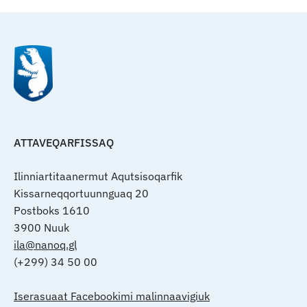
ATTAVEQARFISSAQ
Ilinniartitaanermut Aqutsisoqarfik
Kissarneqqortuunnguaq 20
Postboks 1610
3900 Nuuk
ila@nanoq.gl
(+299) 34 50 00
Iserasuaat Facebookimi malinnaavigiuk