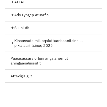
ATTAT
Ado Lyngep Atuarfia
Suliniutit
Kinaassutsimik oqaluttuarisaanitsinnillu
pikialaartitsineq 2025
Paasisassarsiorluni angalanernut
aningaasaliissutit
Attavigisigut
Qulaanu