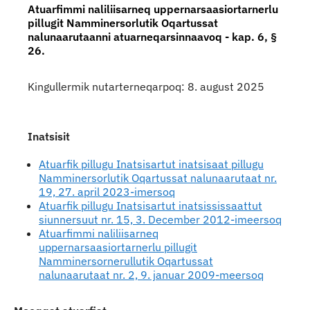
Atuarfimmi naliliisarneq uppernarsaasiortarnerlu
pillugit Namminersorlutik Oqartussat
nalunaarutaanni atuarneqarsinnaavoq - kap. 6, §
26.
Kingullermik nutarterneqarpoq: 8. august 2025
Inatsisit
Atuarfik pillugu Inatsisartut inatsisaat pillugu
Namminersorlutik Oqartussat nalunaarutaat nr.
19, 27. april 2023-imersoq
Atuarfik pillugu Inatsisartut inatsississaattut
siunnersuut nr. 15, 3. December 2012-imeersoq
Atuarfimmi naliliisarneq
uppernarsaasiortarnerlu pillugit
Namminersornerullutik Oqartussat
nalunaarutaat nr. 2, 9. januar 2009-meersoq