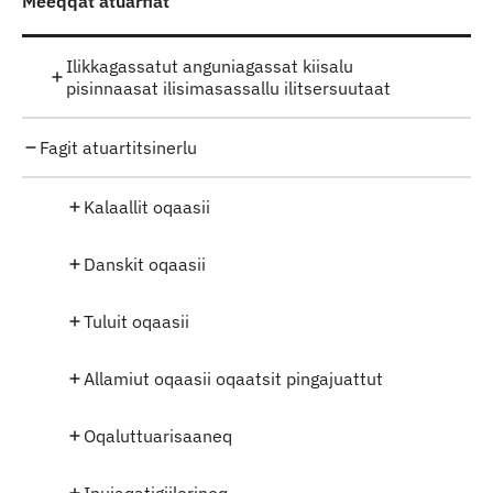
Meeqqat atuarfiat
Ilikkagassatut anguniagassat kiisalu
pisinnaasat ilisimasassallu ilitsersuutaat
Fagit atuartitsinerlu
Kalaallit oqaasii
Danskit oqaasii
Tuluit oqaasii
Allamiut oqaasii oqaatsit pingajuattut
Oqaluttuarisaaneq