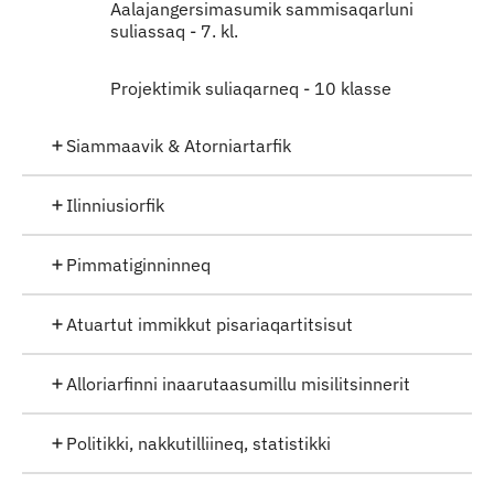
Aalajangersimasumik sammisaqarluni
suliassaq - 7. kl.
Projektimik suliaqarneq - 10 klasse
Siammaavik & Atorniartarfik
Ilinniusiorfik
Pimmatiginninneq
Atuartut immikkut pisariaqartitsisut
Alloriarfinni inaarutaasumillu misilitsinnerit
Politikki, nakkutilliineq, statistikki