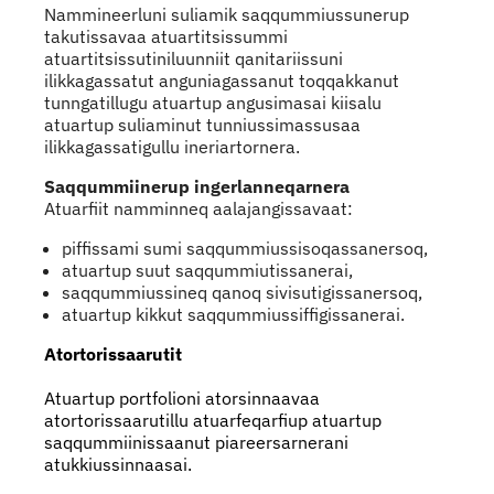
Indhold
Nammineerluni suliamik saqqummiussunerup
takutissavaa atuartitsissummi
atuartitsissutiniluunniit qanitariissuni
ilikkagassatut anguniagassanut toqqakkanut
tunngatillugu atuartup angusimasai kiisalu
atuartup suliaminut tunniussimassusaa
ilikkagassatigullu ineriartornera.
Saqqummiinerup ingerlanneqarnera
Atuarfiit namminneq aalajangissavaat:
piffissami sumi saqqummiussisoqassanersoq,
atuartup suut saqqummiutissanerai,
saqqummiussineq qanoq sivisutigissanersoq,
atuartup kikkut saqqummiussiffigissanerai.
Atortorissaarutit
Atuartup portfolioni atorsinnaavaa
atortorissaarutillu atuarfeqarfiup atuartup
saqqummiinissaanut piareersarnerani
atukkiussinnaasai.