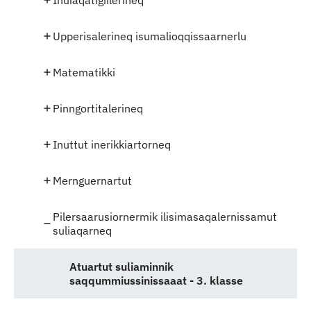
Inuiaqatigiilerineq
Upperisalerineq isumalioqqissaarnerlu
Matematikki
Pinngortitalerineq
Inuttut inerikkiartorneq
Mernguernartut
Pilersaarusiornermik ilisimasaqalernissamut
suliaqarneq
Atuartut suliaminnik
saqqummiussinissaaat - 3. klasse