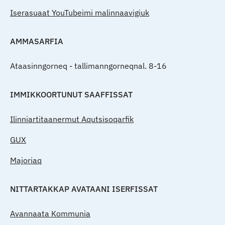
Iserasuaat YouTubeimi malinnaavigiuk
AMMASARFIA
Ataasinngorneq - tallimanngorneqnal. 8-16
IMMIKKOORTUNUT SAAFFISSAT
Ilinniartitaanermut Aqutsisoqarfik
GUX
Majoriaq
NITTARTAKKAP AVATAANI ISERFISSAT
Avannaata Kommunia