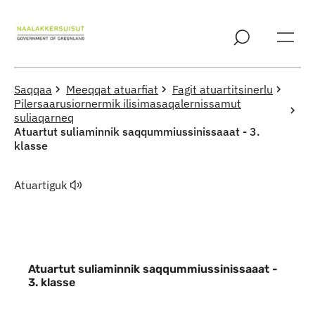
Imarisaanut ingerlaqqigit
Saqqaa
Meeqqat atuarfiat
Fagit atuartitsinerlu
Pilersaarusiornermik ilisimasaqalernissamut
suliaqarneq
Atuartut suliaminnik saqqummiussinissaaat - 3.
klasse
Atuartiguk
Atuartut suliaminnik saqqummiussinissaaat -
3. klasse