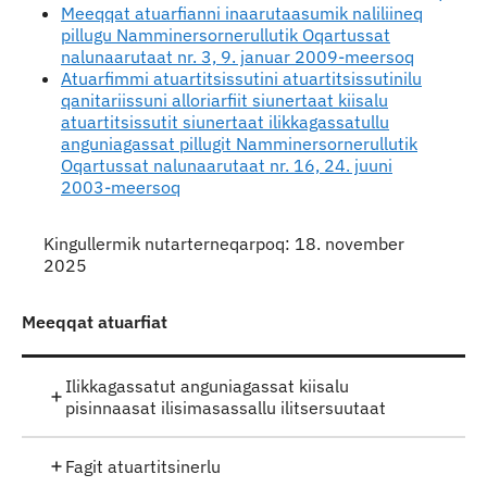
Meeqqat atuarfianni inaarutaasumik naliliineq
pillugu Namminersornerullutik Oqartussat
nalunaarutaat nr. 3, 9. januar 2009-meersoq
Atuarfimmi atuartitsissutini atuartitsissutinilu
qanitariissuni alloriarfiit siunertaat kiisalu
atuartitsissutit siunertaat ilikkagassatullu
anguniagassat pillugit Namminersornerullutik
Oqartussat nalunaarutaat nr. 16, 24. juuni
2003-meersoq
Kingullermik nutarterneqarpoq: 18. november
2025
Meeqqat atuarfiat
Ilikkagassatut anguniagassat kiisalu
pisinnaasat ilisimasassallu ilitsersuutaat
Fagit atuartitsinerlu