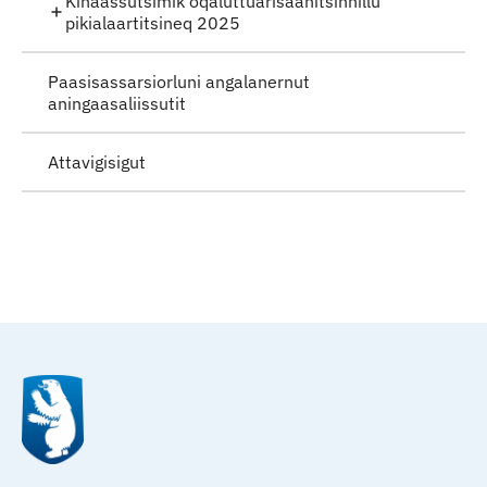
Kinaassutsimik oqaluttuarisaanitsinnillu
pikialaartitsineq 2025
Paasisassarsiorluni angalanernut
aningaasaliissutit
Attavigisigut
Qulaanu