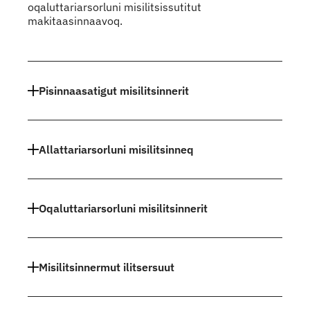
oqaluttariarsorluni misilitsissutitut
makitaasinnaavoq.
Indhold
Pisinnaasatigut misilitsinnerit
Allattariarsorluni misilitsinneq
Oqaluttariarsorluni misilitsinnerit
Misilitsinnermut ilitsersuut