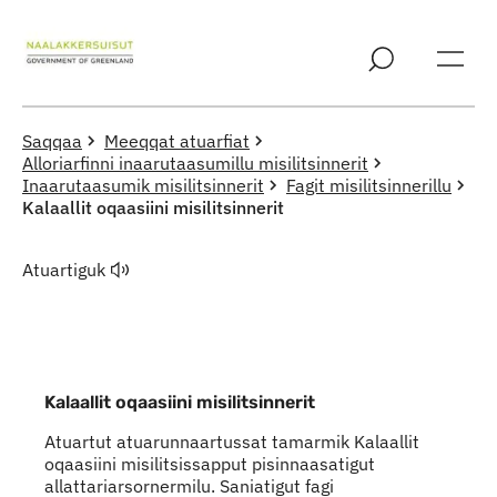
Imarisaanut ingerlaqqigit
Saqqaa
Meeqqat atuarfiat
Alloriarfinni inaarutaasumillu misilitsinnerit
Inaarutaasumik misilitsinnerit
Fagit misilitsinnerillu
Kalaallit oqaasiini misilitsinnerit
Atuartiguk
Kalaallit oqaasiini misilitsinnerit
Atuartut atuarunnaartussat tamarmik Kalaallit
oqaasiini misilitsissapput pisinnaasatigut
allattariarsornermilu. Saniatigut fagi