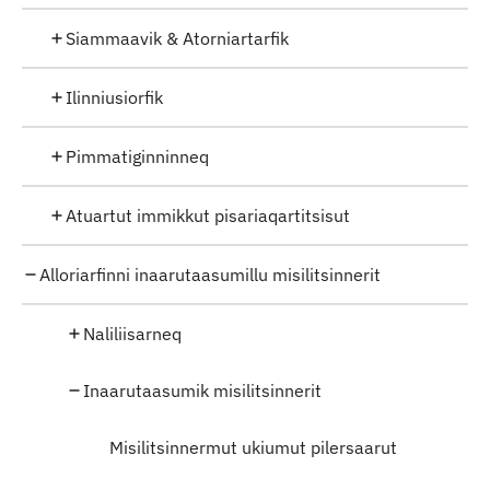
Siammaavik & Atorniartarfik
Ilinniusiorfik
Pimmatiginninneq
Atuartut immikkut pisariaqartitsisut
Alloriarfinni inaarutaasumillu misilitsinnerit
Naliliisarneq
Inaarutaasumik misilitsinnerit
Misilitsinnermut ukiumut pilersaarut