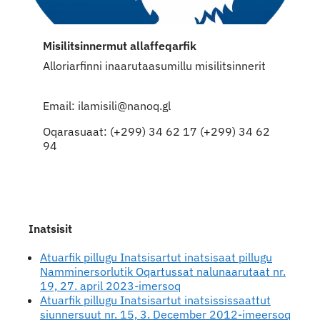
Misilitsinnermut allaffeqarfik
Alloriarfinni inaarutaasumillu misilitsinnerit
Email: ilamisili@nanoq.gl
Oqarasuaat: (+299) 34 62 17 (+299) 34 62
94
Inatsisit
Atuarfik pillugu Inatsisartut inatsisaat pillugu
Namminersorlutik Oqartussat nalunaarutaat nr.
19, 27. april 2023-imersoq
Atuarfik pillugu Inatsisartut inatsississaattut
siunnersuut nr. 15, 3. December 2012-imeersoq