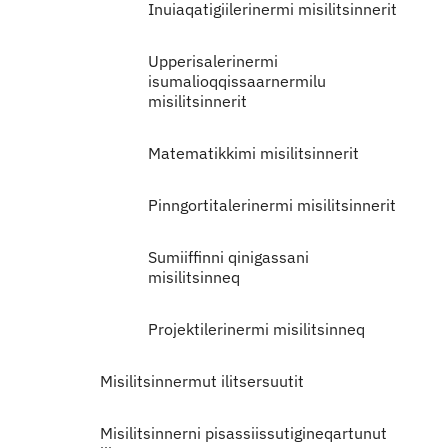
Inuiaqatigiilerinermi misilitsinnerit
Upperisalerinermi
isumalioqqissaarnermilu
misilitsinnerit
Matematikkimi misilitsinnerit
Pinngortitalerinermi misilitsinnerit
Sumiiffinni qinigassani
misilitsinneq
Projektilerinermi misilitsinneq
Misilitsinnermut ilitsersuutit
Misilitsinnerni pisassiissutigineqartunut