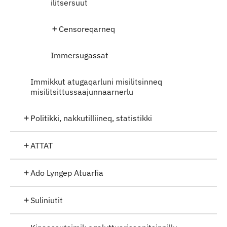
ilitsersuut
Censoreqarneq
Immersugassat
Immikkut atugaqarluni misilitsinneq
misilitsittussaajunnaarnerlu
Politikki, nakkutilliineq, statistikki
ATTAT
Ado Lyngep Atuarfia
Suliniutit