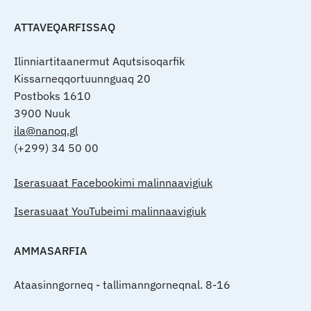
ATTAVEQARFISSAQ
Ilinniartitaanermut Aqutsisoqarfik
Kissarneqqortuunnguaq 20
Postboks 1610
3900 Nuuk
ila@nanoq.gl
(+299) 34 50 00
Iserasuaat Facebookimi malinnaavigiuk
Iserasuaat YouTubeimi malinnaavigiuk
AMMASARFIA
Ataasinngorneq - tallimanngorneqnal. 8-16