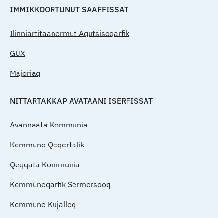
IMMIKKOORTUNUT SAAFFISSAT
Ilinniartitaanermut Aqutsisoqarfik
GUX
Majoriaq
NITTARTAKKAP AVATAANI ISERFISSAT
Avannaata Kommunia
Kommune Qeqertalik
Qeqqata Kommunia
Kommuneqarfik Sermersooq
Kommune Kujalleq