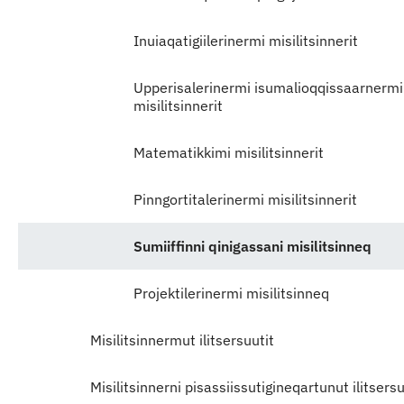
Inuiaqatigiilerinermi misilitsinnerit
Upperisalerinermi isumalioqqissaarnermi
misilitsinnerit
Matematikkimi misilitsinnerit
Pinngortitalerinermi misilitsinnerit
Sumiiffinni qinigassani misilitsinneq
Projektilerinermi misilitsinneq
Misilitsinnermut ilitsersuutit
Misilitsinnerni pisassiissutigineqartunut ilitsers