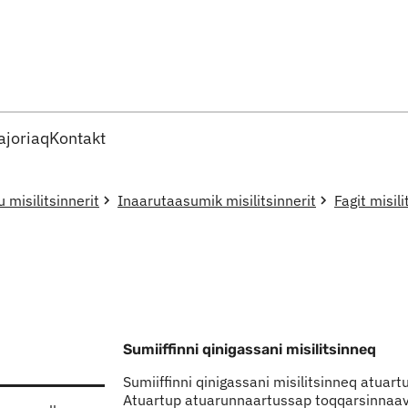
Imarisaanut ingerlaqqigit
joriaq
Kontakt
u misilitsinnerit
Inaarutaasumik misilitsinnerit
Fagit misili
Sumiiffinni qinigassani misilitsinneq
Sumiiffinni qinigassani misilitsinneq atuart
Atuartup atuarunnaartussap toqqarsinnaavaa