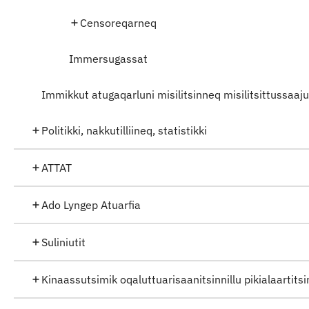
Censoreqarneq
Immersugassat
Immikkut atugaqarluni misilitsinneq misilitsittussaaj
Politikki, nakkutilliineq, statistikki
ATTAT
Ado Lyngep Atuarfia
Suliniutit
Kinaassutsimik oqaluttuarisaanitsinnillu pikialaartit