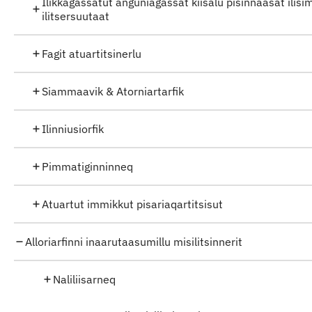
Ilikkagassatut anguniagassat kiisalu pisinnaasat ilisi
ilitsersuutaat
Fagit atuartitsinerlu
Siammaavik & Atorniartarfik
Ilinniusiorfik
Pimmatiginninneq
Atuartut immikkut pisariaqartitsisut
Alloriarfinni inaarutaasumillu misilitsinnerit
Naliliisarneq