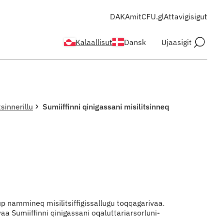
DAKA
mitCFU.gl
Attavigisigut
Kalaallisut
Dansk
Ujaasigit
tsinnerillu
Sumiiffinni qinigassani misilitsinneq
up nammineq misilitsiffigissallugu toqqagarivaa.
 Sumiiffinni qinigassani oqaluttariarsorluni-