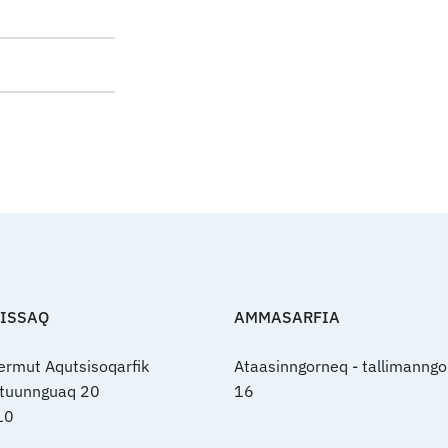
FISSAQ
AMMASARFIA
nermut Aqutsisoqarfik
Ataasinngorneq - tallimanngo
rtuunnguaq 20
16
10