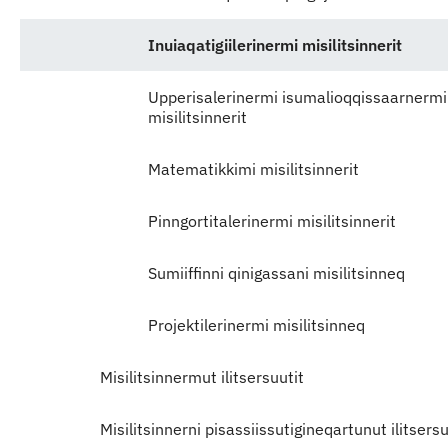
Inuiaqatigiilerinermi misilitsinnerit
Upperisalerinermi isumalioqqissaarnermi
misilitsinnerit
Matematikkimi misilitsinnerit
Pinngortitalerinermi misilitsinnerit
Sumiiffinni qinigassani misilitsinneq
Projektilerinermi misilitsinneq
Misilitsinnermut ilitsersuutit
Misilitsinnerni pisassiissutigineqartunut ilitsers