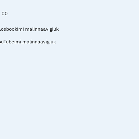
0 00
acebookimi malinnaavigiuk
ouTubeimi malinnaavigiuk