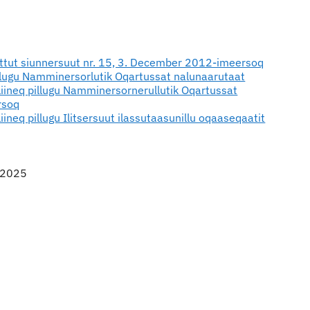
saattut siunnersuut nr. 15, 3. December 2012-imeersoq
pillugu Namminersorlutik Oqartussat nalunaarutaat
liineq pillugu Namminersornerullutik Oqartussat
rsoq
ineq pillugu Ilitsersuut ilassutaasunillu oqaaseqaatit
t 2025