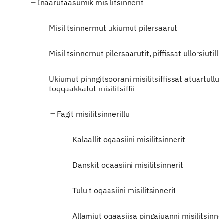
Inaarutaasumik misilitsinnerit
Misilitsinnermut ukiumut pilersaarut
Misilitsinnernut pilersaarutit, piffissat ullorsiutil
Ukiumut pinngitsoorani misilitsiffissat atuartu
toqqaakkatut misilitsiffii
Fagit misilitsinnerillu
Kalaallit oqaasiini misilitsinnerit
Danskit oqaasiini misilitsinnerit
Tuluit oqaasiini misilitsinnerit
Allamiut oqaasiisa pingajuanni misilitsin