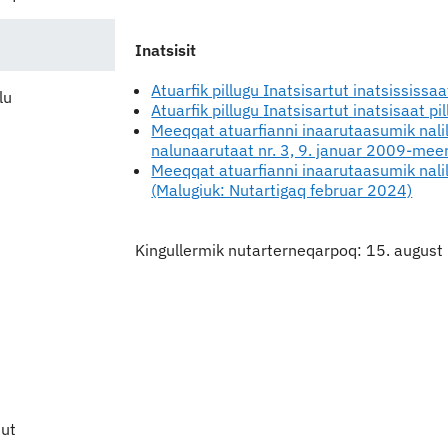
Inatsisit
Atuarfik pillugu Inatsisartut inatsissis
lu
Atuarfik pillugu Inatsisartut inatsisaat 
Meeqqat atuarfianni inaarutaasumik nali
nalunaarutaat nr. 3, 9. januar 2009-mee
Meeqqat atuarfianni inaarutaasumik nalili
(Malugiuk: Nutartigaq februar 2024)
Kingullermik nutarterneqarpoq: 15. augus
uut