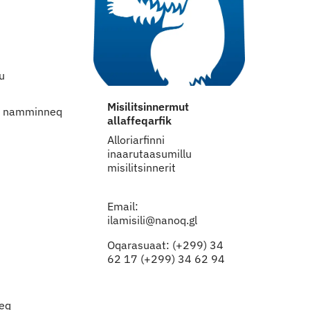
lu
Misilitsinnermut
llu namminneq
allaffeqarfik
Alloriarfinni
inaarutaasumillu
misilitsinnerit
Email:
ilamisili@nanoq.gl
Oqarasuaat: (+299) 34
62 17 (+299) 34 62 94
neq