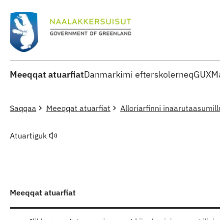
Meeqqat atuarfiat
Danmarkimi efterskolerneq
GUX
Ma
Saqqaa
Meeqqat atuarfiat
Alloriarfinni inaarutaasumill
Atuartiguk
Meeqqat atuarfiat