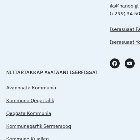
ila@nanoq.gl
(+299) 34 5
Iserasuaat F
Iserasuaat Y
NITTARTAKKAP AVATAANI ISERFISSAT
Avannaata Kommunia
Kommune Qeqertalik
Qeqqata Kommunia
Kommuneqarfik Sermersooq
Kommune Kujalleq