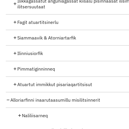
Ilikkagassatut anguniagassat kiisalu pisinnaasat ilisi
ilitsersuutaat
Fagit atuartitsinerlu
Siammaavik & Atorniartarfik
Ilinniusiorfik
Pimmatiginninneq
Atuartut immikkut pisariaqartitsisut
Alloriarfinni inaarutaasumillu misilitsinnerit
Naliliisarneq