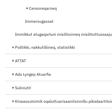
Censoreqarneq
Immersugassat
Immikkut atugaqarluni misilitsinneq misilitsittussaaj
Politikki, nakkutilliineq, statistikki
ATTAT
Ado Lyngep Atuarfia
Suliniutit
Kinaassutsimik oqaluttuarisaanitsinnillu pikialaartit