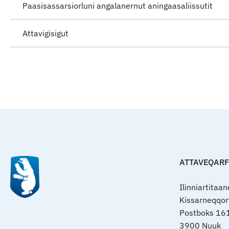
Paasisassarsiorluni angalanernut aningaasaliissutit
Attavigisigut
ATTAVEQAR
Ilinniartitaa
Kissarneqqo
Postboks 16
3900 Nuuk