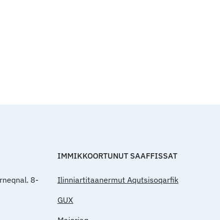
Qulaanut
IMMIKKOORTUNUT SAAFFISSAT
rneqnal. 8-
Ilinniartitaanermut Aqutsisoqarfik
GUX