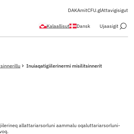
DAKA
mitCFU.gl
Attavigisigut
Kalaallisut
Dansk
Ujaasigit
tsinnerillu
Inuiaqatigiilerinermi misilitsinnerit
ilerineq allattariarsorluni aammalu oqaluttariarsorluni-
voq.