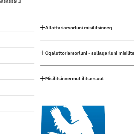
masassallu
Indhold
Allattariarsorluni misilitsinneq
Oqaluttoriarsorluni - suliaqarluni misilit
Misilitsinnermut ilitsersuut