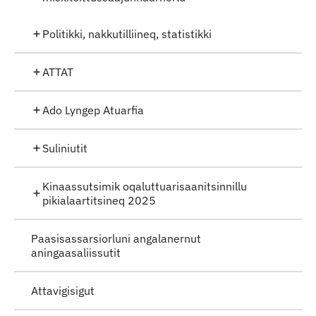
Politikki, nakkutilliineq, statistikki
ATTAT
Ado Lyngep Atuarfia
Suliniutit
Kinaassutsimik oqaluttuarisaanitsinnillu
pikialaartitsineq 2025
Paasisassarsiorluni angalanernut
aningaasaliissutit
Attavigisigut