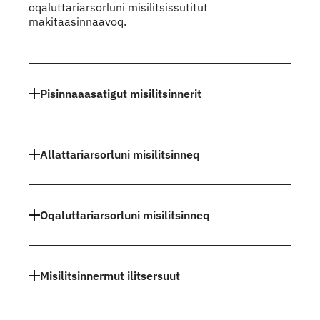
oqaluttariarsorluni misilitsissutitut
makitaasinnaavoq.
Indhold
Pisinnaaasatigut misilitsinnerit
Allattariarsorluni misilitsinneq
Oqaluttariarsorluni misilitsinneq
Misilitsinnermut ilitsersuut