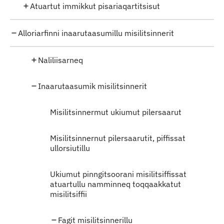
Atuartut immikkut pisariaqartitsisut
Alloriarfinni inaarutaasumillu misilitsinnerit
Naliliisarneq
Inaarutaasumik misilitsinnerit
Misilitsinnermut ukiumut pilersaarut
Misilitsinnernut pilersaarutit, piffissat
ullorsiutillu
Ukiumut pinngitsoorani misilitsiffissat
atuartullu namminneq toqqaakkatut
misilitsiffii
Fagit misilitsinnerillu