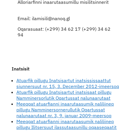
Alloriarfinni inaarutaasumillu misilitsinnerit
Email: ilamisili@nanoq.gl
Oqarasuaat: (+299) 34 62 17 (+299) 34 62
94
Inatsisit
Atuarfik pillugu Inatsisartut inatsississaattut
siunnersuut nr. 15, 3. December 2012-imeersoq
Atuarfik pillugu Inatsisartut inatsisaat pillugu
Namminersorlutik Oqartussat nalunaarutaat
Meeqqat atuarfianni inaarutaasumik naliliineq
pillugu Namminersornerullutik Oqartussat
nalunaarutaat nr. 3, 9. januar 2009-meersoq
Meeqqat atuarfianni inaarutaasumik naliliineq
pillugu Ilitsersuut ilassutaasunillu oqaaseqaatit