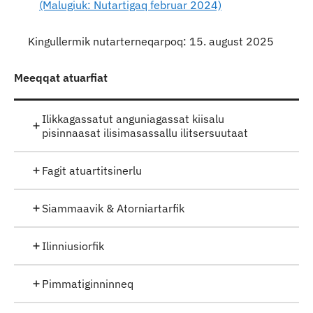
(Malugiuk: Nutartigaq februar 2024)
Kingullermik nutarterneqarpoq: 15. august 2025
Meeqqat atuarfiat
Ilikkagassatut anguniagassat kiisalu
pisinnaasat ilisimasassallu ilitsersuutaat
Fagit atuartitsinerlu
Siammaavik & Atorniartarfik
Ilinniusiorfik
Pimmatiginninneq