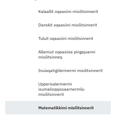
Kalaallit oqaasiini misilitsinnerit
Danskit oqaasiini misilitsinnerit
Tuluit oqaasiini misilitsinnerit
Allamiut oqaasiisa pingajuanni
misilitsinneq
Inuiaqatigiilerinermi misilitsinnerit
Upperisalerinermi
isumalioqqissaarnermilu
misilitsinnerit
Matematikkimi misilitsinnerit