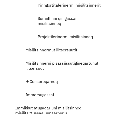
Pinngortitalerinermi misilitsinnerit
Sumiiffinni qinigassani
misilitsinneq
Projektilerinermi misilitsinneq
Misilitsinnermut ilitsersuutit
Misilitsinnerni pisassiissutigineqartunut
ilitsersuut
Censoreqarneq
Immersugassat
Immikkut atugaqarluni misilitsinneq
misilitsittussaajunnaarnerlu