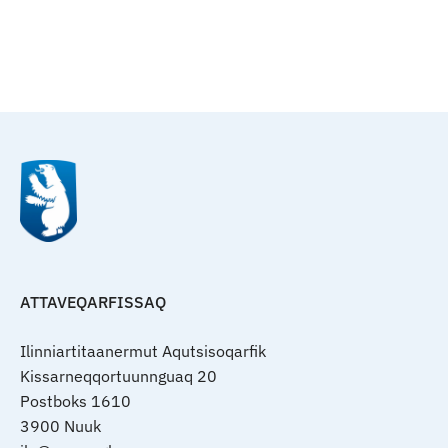
Qulaanu
ATTAVEQARFISSAQ
Ilinniartitaanermut Aqutsisoqarfik
Kissarneqqortuunnguaq 20
Postboks 1610
3900 Nuuk