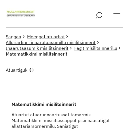
Imarisaanut ingerlaqqigit
Saqqaa
Meeqqat atuarfiat
Alloriarfinni inaarutaasumillu misilitsinnerit
Inaarutaasumik misilitsinnerit
Fagit misilitsinnerillu
Matematikkimi misilitsinnerit
Atuartiguk
Matematikkimi misilitsinnerit
Atuartut atuarunnaartussat tamarmik
Matematikkimi misilitsissapput pisinnaasatigut
allattariarsornermilu. Saniatigut