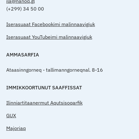
ila@nanoq.gl
(+299) 34 50 00
Iserasuaat Facebookimi malinnaavigiuk
Iserasuaat YouTubeimi malinnaavigiuk
AMMASARFIA
Ataasinngorneq - tallimanngorneqnal. 8-16
IMMIKKOORTUNUT SAAFFISSAT
Ilinniartitaanermut Aqutsisoqarfik
GUX
Majoriaq